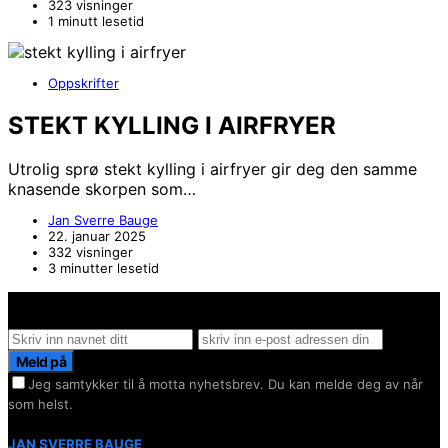
323 visninger
1 minutt lesetid
Oppskrifter
STEKT KYLLING I AIRFRYER
Utrolig sprø stekt kylling i airfryer gir deg den samme
knasende skorpen som…
Jan Sverre Bauge
22. januar 2025
332 visninger
3 minutter lesetid
Hold deg oppdater på det siste innen AI - Rett i inboxen
Meld på
Jeg samtykker til å motta nyhetsbrev. Du kan melde deg av når
som helst.
JAN SVERRE BAUGE