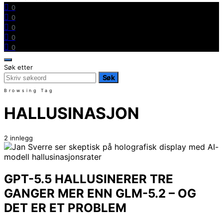
0
0
0
0
0
Søk etter
Søk
Browsing Tag
HALLUSINASJON
2 innlegg
GPT-5.5 HALLUSINERER TRE
GANGER MER ENN GLM-5.2 – OG
DET ER ET PROBLEM