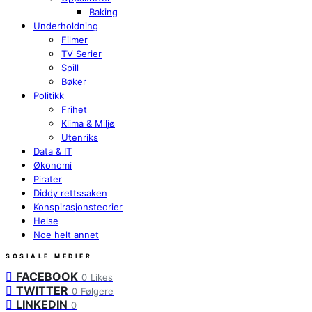
Baking
Underholdning
Filmer
TV Serier
Spill
Bøker
Politikk
Frihet
Klima & Miljø
Utenriks
Data & IT
Økonomi
Pirater
Diddy rettssaken
Konspirasjonsteorier
Helse
Noe helt annet
SOSIALE MEDIER
FACEBOOK
0
Likes
TWITTER
0
Følgere
LINKEDIN
0