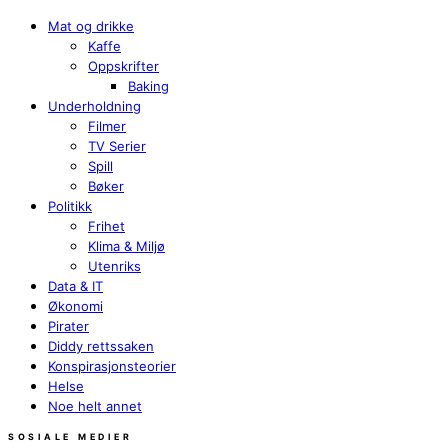
Mat og drikke
Kaffe
Oppskrifter
Baking
Underholdning
Filmer
TV Serier
Spill
Bøker
Politikk
Frihet
Klima & Miljø
Utenriks
Data & IT
Økonomi
Pirater
Diddy rettssaken
Konspirasjonsteorier
Helse
Noe helt annet
SOSIALE MEDIER