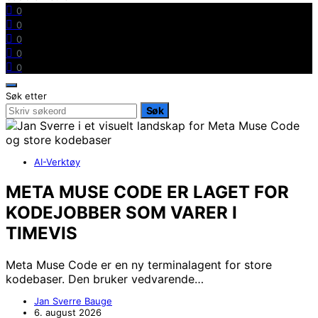
0
0
0
0
0
Søk etter
Søk
AI-Verktøy
META MUSE CODE ER LAGET FOR
KODEJOBBER SOM VARER I
TIMEVIS
Meta Muse Code er en ny terminalagent for store
kodebaser. Den bruker vedvarende…
Jan Sverre Bauge
6. august 2026