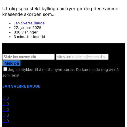
Utrolig sprø stekt kylling i airfryer gir deg den samme
knasende skorpen som…
Jan Sverre Bauge
22. januar 2025
330 visninger
3 minutter lesetid
Hold deg oppdater på det siste innen AI - Rett i inboxen
Meld på
Jeg samtykker til å motta nyhetsbrev. Du kan melde deg av når
som helst.
JAN SVERRE BAUGE
0
0
0
0
0