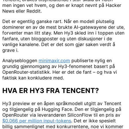
men ingen vet hvem, og den er knapt nevnt på Hacker
News eller Reddit.
Det er egentlig ganske rart. Når en modell plutselig
dominerer en av de mest brukte AI-gatewayene der ute,
forventer man litt støy. Men Hy3 skled inn i toppen uten
fanfare, uten bloggposter og uten diskusjoner i de
vanlige kanalene. Det er det som gjør saken verdt å
grave i.
Analysebloggen
minimaxir.com
publiserte nylig en
grundig gjennomgang av Hy3-fenomenet basert på
OpenRouter-statistikk. Her er det de fant – og hva vi
faktisk kan konkludere med.
HVA ER HY3 FRA TENCENT?
Hy3 preview er en åpen språkmodell utgitt av Tencent
og tilgjengelig på Hugging Face. Den er tilgjengelig på
OpenRouter via leverandøren SiliconFlow til en pris av
$0.066 per million input-tokens
. Det er ikke spesielt
billig sammenlignet med konkurrentene, noe vi kommer