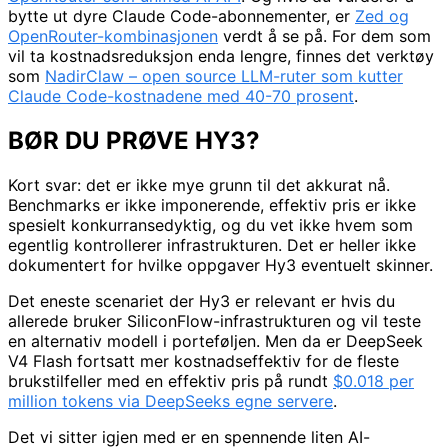
bytte ut dyre Claude Code-abonnementer, er
Zed og
OpenRouter-kombinasjonen
verdt å se på. For dem som
vil ta kostnadsreduksjon enda lengre, finnes det verktøy
som
NadirClaw – open source LLM-ruter som kutter
Claude Code-kostnadene med 40-70 prosent
.
BØR DU PRØVE HY3?
Kort svar: det er ikke mye grunn til det akkurat nå.
Benchmarks er ikke imponerende, effektiv pris er ikke
spesielt konkurransedyktig, og du vet ikke hvem som
egentlig kontrollerer infrastrukturen. Det er heller ikke
dokumentert for hvilke oppgaver Hy3 eventuelt skinner.
Det eneste scenariet der Hy3 er relevant er hvis du
allerede bruker SiliconFlow-infrastrukturen og vil teste
en alternativ modell i porteføljen. Men da er DeepSeek
V4 Flash fortsatt mer kostnadseffektiv for de fleste
brukstilfeller med en effektiv pris på rundt
$0.018 per
million tokens via DeepSeeks egne servere
.
Det vi sitter igjen med er en spennende liten AI-