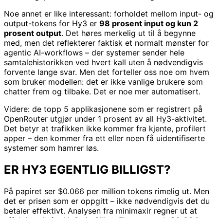
Noe annet er like interessant: forholdet mellom input- og
output-tokens for Hy3 er
98 prosent input og kun 2
prosent output
. Det høres merkelig ut til å begynne
med, men det reflekterer faktisk et normalt mønster for
agentic AI-workflows – der systemer sender hele
samtalehistorikken ved hvert kall uten å nødvendigvis
forvente lange svar. Men det forteller oss noe om hvem
som bruker modellen: det er ikke vanlige brukere som
chatter frem og tilbake. Det er noe mer automatisert.
Videre: de topp 5 applikasjonene som er registrert på
OpenRouter utgjør under 1 prosent av all Hy3-aktivitet.
Det betyr at trafikken ikke kommer fra kjente, profilert
apper – den kommer fra ett eller noen få uidentifiserte
systemer som hamrer løs.
ER HY3 EGENTLIG BILLIGST?
På papiret ser $0.066 per million tokens rimelig ut. Men
det er prisen som er oppgitt – ikke nødvendigvis det du
betaler effektivt. Analysen fra minimaxir regner ut at