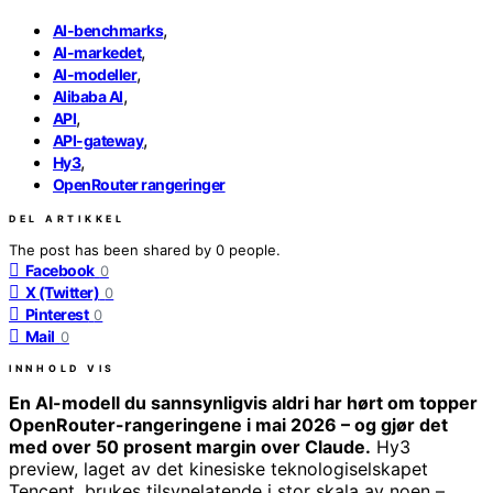
,
AI-benchmarks
,
AI-markedet
,
AI-modeller
,
Alibaba AI
,
API
,
API-gateway
,
Hy3
OpenRouter rangeringer
DEL ARTIKKEL
The post has been shared by
0
people.
Facebook
0
X (Twitter)
0
Pinterest
0
Mail
0
INNHOLD
VIS
En AI-modell du sannsynligvis aldri har hørt om topper
OpenRouter-rangeringene i mai 2026 – og gjør det
med over 50 prosent margin over Claude.
Hy3
preview, laget av det kinesiske teknologiselskapet
Tencent, brukes tilsynelatende i stor skala av noen –