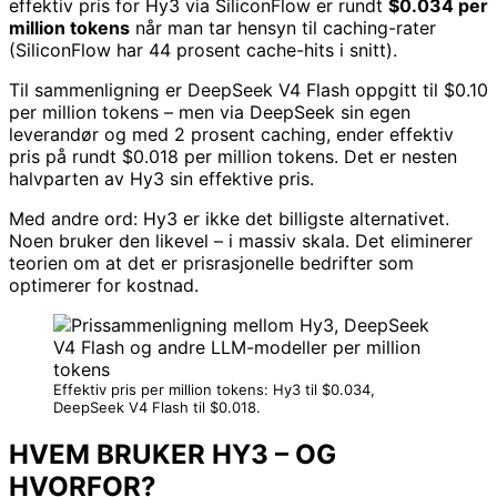
effektiv pris for Hy3 via SiliconFlow er rundt
$0.034 per
million tokens
når man tar hensyn til caching-rater
(SiliconFlow har 44 prosent cache-hits i snitt).
Til sammenligning er DeepSeek V4 Flash oppgitt til $0.10
per million tokens – men via DeepSeek sin egen
leverandør og med 2 prosent caching, ender effektiv
pris på rundt $0.018 per million tokens. Det er nesten
halvparten av Hy3 sin effektive pris.
Med andre ord: Hy3 er ikke det billigste alternativet.
Noen bruker den likevel – i massiv skala. Det eliminerer
teorien om at det er prisrasjonelle bedrifter som
optimerer for kostnad.
Effektiv pris per million tokens: Hy3 til $0.034,
DeepSeek V4 Flash til $0.018.
HVEM BRUKER HY3 – OG
HVORFOR?