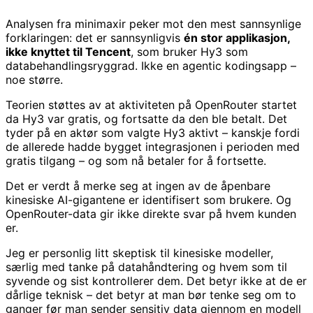
Analysen fra minimaxir peker mot den mest sannsynlige
forklaringen: det er sannsynligvis
én stor applikasjon,
ikke knyttet til Tencent
, som bruker Hy3 som
databehandlingsryggrad. Ikke en agentic kodingsapp –
noe større.
Teorien støttes av at aktiviteten på OpenRouter startet
da Hy3 var gratis, og fortsatte da den ble betalt. Det
tyder på en aktør som valgte Hy3 aktivt – kanskje fordi
de allerede hadde bygget integrasjonen i perioden med
gratis tilgang – og som nå betaler for å fortsette.
Det er verdt å merke seg at ingen av de åpenbare
kinesiske AI-gigantene er identifisert som brukere. Og
OpenRouter-data gir ikke direkte svar på hvem kunden
er.
Jeg er personlig litt skeptisk til kinesiske modeller,
særlig med tanke på datahåndtering og hvem som til
syvende og sist kontrollerer dem. Det betyr ikke at de er
dårlige teknisk – det betyr at man bør tenke seg om to
ganger før man sender sensitiv data gjennom en modell