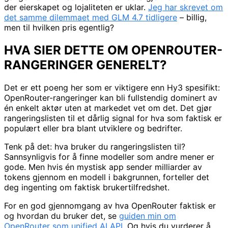
der eierskapet og lojaliteten er uklar.
Jeg har skrevet om
det samme dilemmaet med GLM 4.7 tidligere
– billig,
men til hvilken pris egentlig?
HVA SIER DETTE OM OPENROUTER-
RANGERINGER GENERELT?
Det er ett poeng her som er viktigere enn Hy3 spesifikt:
OpenRouter-rangeringer kan bli fullstendig dominert av
én enkelt aktør uten at markedet vet om det. Det gjør
rangeringslisten til et dårlig signal for hva som faktisk er
populært eller bra blant utviklere og bedrifter.
Tenk på det: hva bruker du rangeringslisten til?
Sannsynligvis for å finne modeller som andre mener er
gode. Men hvis én mystisk app sender milliarder av
tokens gjennom en modell i bakgrunnen, forteller det
deg ingenting om faktisk brukertilfredshet.
For en god gjennomgang av hva OpenRouter faktisk er
og hvordan du bruker det, se
guiden min om
OpenRouter som unified AI API
. Og hvis du vurderer å