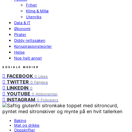
Frihet
Klima & Miljø
Utenriks
Data & IT
Økonomi
Pirater
Diddy rettssaken
Konspirasjonsteorier
Helse
Noe helt annet
SOSIALE MEDIER
FACEBOOK
0
Likes
TWITTER
0
Følgere
LINKEDIN
0
YOUTUBE
0
Abbonenter
INSTAGRAM
0
Followers
Baking
Mat og drikke
Oppskrifter