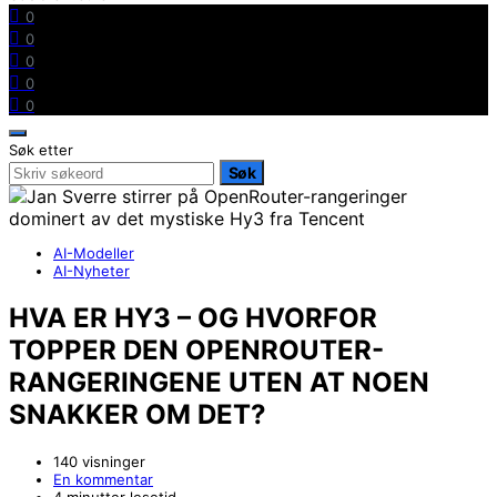
0
0
0
0
0
Søk etter
Søk
AI-Modeller
AI-Nyheter
HVA ER HY3 – OG HVORFOR
TOPPER DEN OPENROUTER-
RANGERINGENE UTEN AT NOEN
SNAKKER OM DET?
140 visninger
En kommentar
4 minutter lesetid