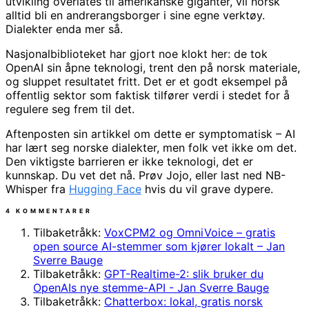
utvikling overlates til amerikanske giganter, vil norsk
alltid bli en andrerangsborger i sine egne verktøy.
Dialekter enda mer så.
Nasjonalbiblioteket har gjort noe klokt her: de tok
OpenAI sin åpne teknologi, trent den på norsk materiale,
og sluppet resultatet fritt. Det er et godt eksempel på
offentlig sektor som faktisk tilfører verdi i stedet for å
regulere seg frem til det.
Aftenposten sin artikkel om dette er symptomatisk – AI
har lært seg norske dialekter, men folk vet ikke om det.
Den viktigste barrieren er ikke teknologi, det er
kunnskap. Du vet det nå. Prøv Jojo, eller last ned NB-
Whisper fra
Hugging Face
hvis du vil grave dypere.
4 KOMMENTARER
Tilbaketråkk:
VoxCPM2 og OmniVoice – gratis
open source AI-stemmer som kjører lokalt – Jan
Sverre Bauge
Tilbaketråkk:
GPT-Realtime-2: slik bruker du
OpenAIs nye stemme-API - Jan Sverre Bauge
Tilbaketråkk:
Chatterbox: lokal, gratis norsk