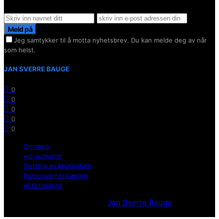
Hold deg oppdater på det siste innen AI - Rett i inboxen
Meld på
Jeg samtykker til å motta nyhetsbrev. Du kan melde deg av når
som helst.
JAN SVERRE BAUGE
0
0
0
0
0
Om meg
wp-autopilot
Sletting av brukerdata
Personvernerklæring
AI Konsulent
Utvikllet og opprettholdt av
Jan Sverre Bauge
Powered
by Wordpress