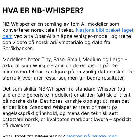
HVA ER NB-WHISPER?
NB-Whisper er en samling av fem AI-modeller som
konverterer norsk tale til tekst.
Nasjonalbiblioteket laget
dem
ved å ta OpenAI sin åpne Whisper-modell og trene
den videre på norsk arkivmateriale og data fra
Språkbanken.
Modellene heter Tiny, Base, Small, Medium og Large –
akkurat som Whisper-familien de er basert på. De
mindre modellene kan kjøre på en vanlig datamaskin. De
større krever mer ressurser, men gir bedre resultater.
Det som skiller NB-Whisper fra standard Whisper (og
alle andre generiske modeller) er at den faktisk er trent
på norske data. Det høres kanskje opplagt ut, men det
er det ikke. Standard Whisper er trent primært på
engelskspråklig innhold, og mens den teknisk sett
«støtter» norsk, er kvaliteten merkbart lavere – spesielt
på dialekter.
Resultatet fra NB-Whisper?
Nesten på høyde med