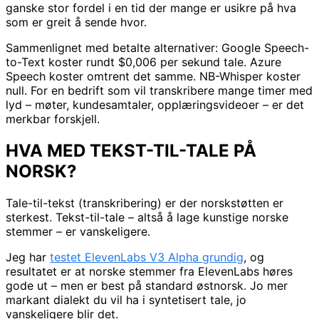
ganske stor fordel i en tid der mange er usikre på hva
som er greit å sende hvor.
Sammenlignet med betalte alternativer: Google Speech-
to-Text koster rundt $0,006 per sekund tale. Azure
Speech koster omtrent det samme. NB-Whisper koster
null. For en bedrift som vil transkribere mange timer med
lyd – møter, kundesamtaler, opplæringsvideoer – er det
merkbar forskjell.
HVA MED TEKST-TIL-TALE PÅ
NORSK?
Tale-til-tekst (transkribering) er der norskstøtten er
sterkest. Tekst-til-tale – altså å lage kunstige norske
stemmer – er vanskeligere.
Jeg har
testet ElevenLabs V3 Alpha grundig
, og
resultatet er at norske stemmer fra ElevenLabs høres
gode ut – men er best på standard østnorsk. Jo mer
markant dialekt du vil ha i syntetisert tale, jo
vanskeligere blir det.