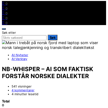
0
0
0
0
0
Søk etter
Søk
AI-Nyheter
AI-Verktøy
NB-WHISPER – AI SOM FAKTISK
FORSTÅR NORSKE DIALEKTER
541 visninger
4 kommentarer
4 minutter lesetid
Total
0