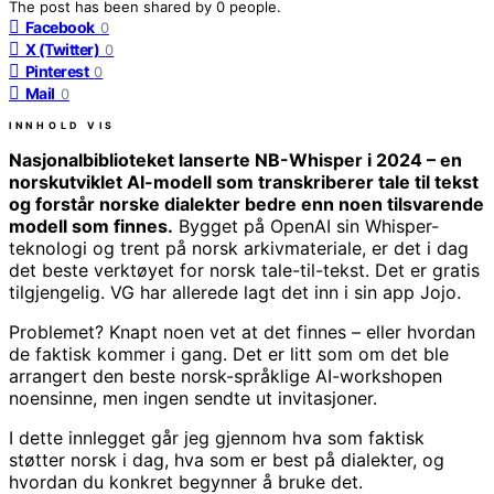
The post has been shared by
0
people.
Facebook
0
X (Twitter)
0
Pinterest
0
Mail
0
INNHOLD
VIS
Nasjonalbiblioteket lanserte NB-Whisper i 2024 – en
norskutviklet AI-modell som transkriberer tale til tekst
og forstår norske dialekter bedre enn noen tilsvarende
modell som finnes.
Bygget på OpenAI sin Whisper-
teknologi og trent på norsk arkivmateriale, er det i dag
det beste verktøyet for norsk tale-til-tekst. Det er gratis
tilgjengelig. VG har allerede lagt det inn i sin app Jojo.
Problemet? Knapt noen vet at det finnes – eller hvordan
de faktisk kommer i gang. Det er litt som om det ble
arrangert den beste norsk-språklige AI-workshopen
noensinne, men ingen sendte ut invitasjoner.
I dette innlegget går jeg gjennom hva som faktisk
støtter norsk i dag, hva som er best på dialekter, og
hvordan du konkret begynner å bruke det.