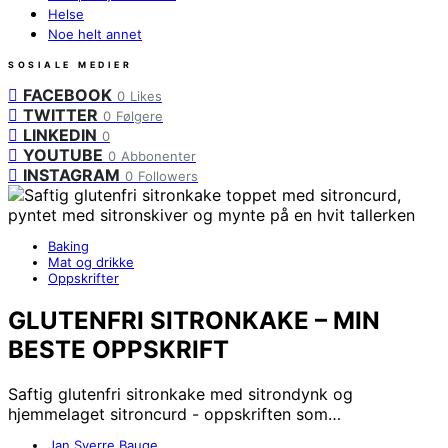
Helse
Noe helt annet
SOSIALE MEDIER
FACEBOOK
0
Likes
TWITTER
0
Følgere
LINKEDIN
0
YOUTUBE
0
Abbonenter
INSTAGRAM
0
Followers
Baking
Mat og drikke
Oppskrifter
GLUTENFRI SITRONKAKE – MIN
BESTE OPPSKRIFT
Saftig glutenfri sitronkake med sitrondynk og
hjemmelaget sitroncurd - oppskriften som…
Jan Sverre Bauge