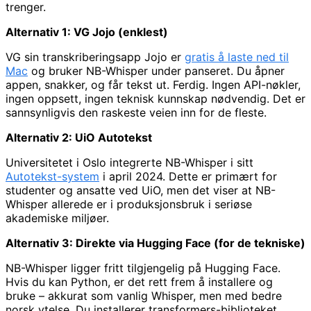
trenger.
Alternativ 1: VG Jojo (enklest)
VG sin transkriberingsapp Jojo er
gratis å laste ned til
Mac
og bruker NB-Whisper under panseret. Du åpner
appen, snakker, og får tekst ut. Ferdig. Ingen API-nøkler,
ingen oppsett, ingen teknisk kunnskap nødvendig. Det er
sannsynligvis den raskeste veien inn for de fleste.
Alternativ 2: UiO Autotekst
Universitetet i Oslo integrerte NB-Whisper i sitt
Autotekst-system
i april 2024. Dette er primært for
studenter og ansatte ved UiO, men det viser at NB-
Whisper allerede er i produksjonsbruk i seriøse
akademiske miljøer.
Alternativ 3: Direkte via Hugging Face (for de tekniske)
NB-Whisper ligger fritt tilgjengelig på Hugging Face.
Hvis du kan Python, er det rett frem å installere og
bruke – akkurat som vanlig Whisper, men med bedre
norsk ytelse. Du installerer transformers-biblioteket,