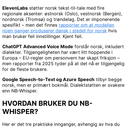
ElevenLabs
støtter norsk tekst-til-tale med fire
regionale aksenter: østnorsk (Oslo), vestnorsk (Bergen),
nordnorsk (Tromsø) og trøndelag. Det er imponerende
spesifikt – men det finnes
rapporter om at modellen
noen ganger produserer dansk i stedet for norsk
hvis
man bruker feil innstillinger. Kjent feil.
ChatGPT Advanced Voice Mode
forstår norsk, inkludert
dialekter. Tilgjengeligheten har vært litt hoppende i
Europa – EU-regler om personvern har skapt friksjon –
men rapporter fra 2025 tyder på at det nå er tilgjengelig
for de fleste brukere.
Google Speech-to-Text og Azure Speech
tilbyr begge
norsk, men er primært bokmål. Dialektstøtten er svakere
enn NB-Whisper.
HVORDAN BRUKER DU NB-
WHISPER?
Her er det tre praktiske innganger, avhengig av hva du