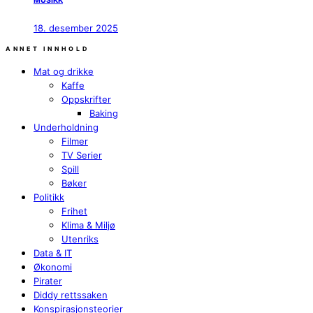
MUSIKK
18. desember 2025
ANNET INNHOLD
Mat og drikke
Kaffe
Oppskrifter
Baking
Underholdning
Filmer
TV Serier
Spill
Bøker
Politikk
Frihet
Klima & Miljø
Utenriks
Data & IT
Økonomi
Pirater
Diddy rettssaken
Konspirasjonsteorier