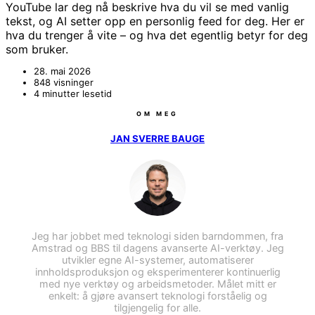
YouTube lar deg nå beskrive hva du vil se med vanlig
tekst, og AI setter opp en personlig feed for deg. Her er
hva du trenger å vite – og hva det egentlig betyr for deg
som bruker.
28. mai 2026
848 visninger
4 minutter lesetid
OM MEG
JAN SVERRE BAUGE
Jeg har jobbet med teknologi siden barndommen, fra
Amstrad og BBS til dagens avanserte AI-verktøy. Jeg
utvikler egne AI-systemer, automatiserer
innholdsproduksjon og eksperimenterer kontinuerlig
med nye verktøy og arbeidsmetoder. Målet mitt er
enkelt: å gjøre avansert teknologi forståelig og
tilgjengelig for alle.