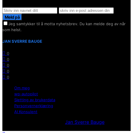
Meld på
Jeg samtykker til å motta nyhetsbrev. Du kan melde deg av når
som helst.
JAN SVERRE BAUGE
0
0
0
0
0
Om meg
wp-autopilot
Sletting av brukerdata
Personvernerklæring
AI Konsulent
Utvikllet og opprettholdt av
Jan Sverre Bauge
Powered
by Wordpress