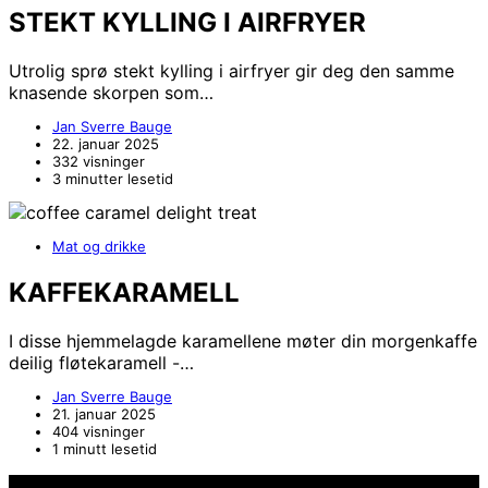
STEKT KYLLING I AIRFRYER
Utrolig sprø stekt kylling i airfryer gir deg den samme
knasende skorpen som…
Jan Sverre Bauge
22. januar 2025
332 visninger
3 minutter lesetid
Mat og drikke
KAFFEKARAMELL
I disse hjemmelagde karamellene møter din morgenkaffe
deilig fløtekaramell -…
Jan Sverre Bauge
21. januar 2025
404 visninger
1 minutt lesetid
Hold deg oppdater på det siste innen AI - Rett i inboxen