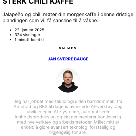
STERK CHILI KAFFE
Jalapeño og chili møter din morgenkaffe i denne dristige
blandingen som vil få sansene til å våkne.
22. januar 2025
324 visninger
1 minutt lesetid
OM MEG
JAN SVERRE BAUGE
Jeg har jobbet med teknologi siden barndommen, fra
Amstrad og BBS til dagens avanserte AI-verktøy. Jeg
utvikler egne AI-systemer, automatiserer
innholdsproduksjon og eksperimenterer kontinuerlig
med nye verktøy og arbeidsmetoder. Målet mitt er
enkelt: å gjøre avansert teknologi forståelig og
tilgjengelig for alle.