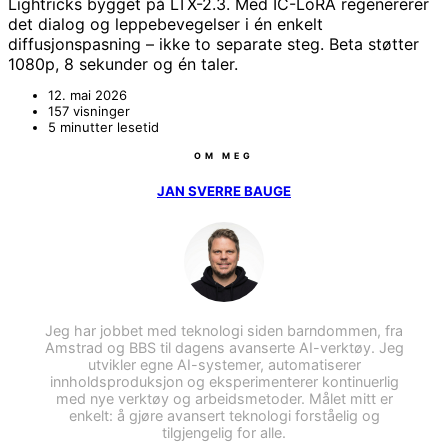
Lightricks bygget på LTX-2.3. Med IC-LoRA regenererer
det dialog og leppebevegelser i én enkelt
diffusjonspasning – ikke to separate steg. Beta støtter
1080p, 8 sekunder og én taler.
12. mai 2026
157 visninger
5 minutter lesetid
OM MEG
JAN SVERRE BAUGE
Jeg har jobbet med teknologi siden barndommen, fra
Amstrad og BBS til dagens avanserte AI-verktøy. Jeg
utvikler egne AI-systemer, automatiserer
innholdsproduksjon og eksperimenterer kontinuerlig
med nye verktøy og arbeidsmetoder. Målet mitt er
enkelt: å gjøre avansert teknologi forståelig og
tilgjengelig for alle.