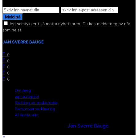
Meld på
Jeg samtykker til å motta nyhetsbrev. Du kan melde deg av når
som helst.
JAN SVERRE BAUGE
0
0
0
0
0
Om meg
wp-autopilot
Sletting av brukerdata
Personvernerklæring
AI Konsulent
Utvikllet og opprettholdt av
Jan Sverre Bauge
Powered
by Wordpress