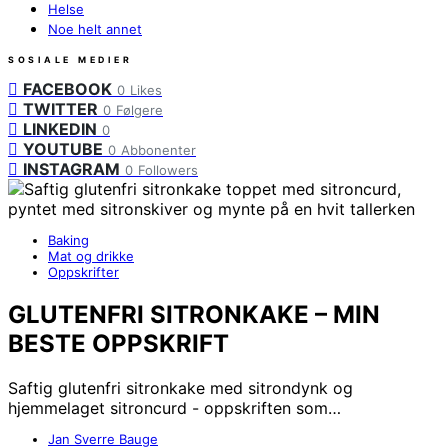
Helse
Noe helt annet
SOSIALE MEDIER
FACEBOOK
0
Likes
TWITTER
0
Følgere
LINKEDIN
0
YOUTUBE
0
Abbonenter
INSTAGRAM
0
Followers
Baking
Mat og drikke
Oppskrifter
GLUTENFRI SITRONKAKE – MIN
BESTE OPPSKRIFT
Saftig glutenfri sitronkake med sitrondynk og
hjemmelaget sitroncurd - oppskriften som…
Jan Sverre Bauge