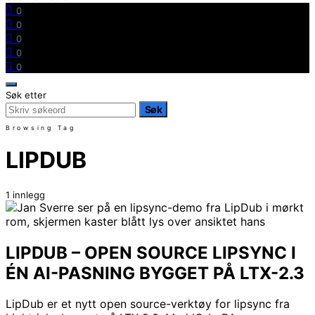
0
0
0
0
0
Søk etter
Søk
Browsing Tag
LIPDUB
1 innlegg
LIPDUB – OPEN SOURCE LIPSYNC I
ÉN AI-PASNING BYGGET PÅ LTX-2.3
LipDub er et nytt open source-verktøy for lipsync fra