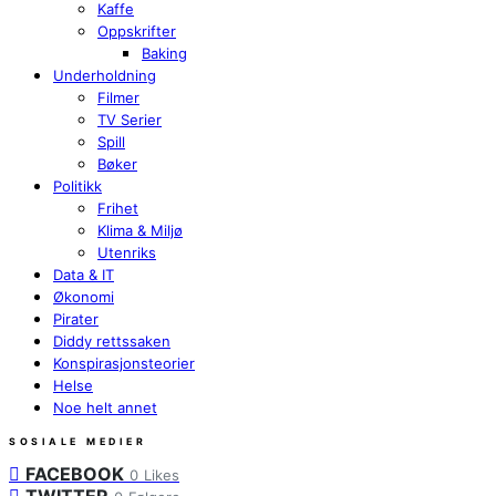
Kaffe
Oppskrifter
Baking
Underholdning
Filmer
TV Serier
Spill
Bøker
Politikk
Frihet
Klima & Miljø
Utenriks
Data & IT
Økonomi
Pirater
Diddy rettssaken
Konspirasjonsteorier
Helse
Noe helt annet
SOSIALE MEDIER
FACEBOOK
0
Likes