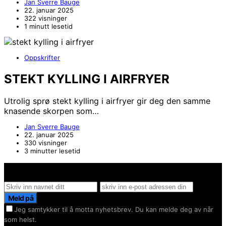
Jan Sverre Bauge
22. januar 2025
322 visninger
1 minutt lesetid
Oppskrifter
STEKT KYLLING I AIRFRYER
Utrolig sprø stekt kylling i airfryer gir deg den samme
knasende skorpen som…
Jan Sverre Bauge
22. januar 2025
330 visninger
3 minutter lesetid
Hold deg oppdater på det siste innen AI - Rett i inboxen
Meld på
Jeg samtykker til å motta nyhetsbrev. Du kan melde deg av når
som helst.