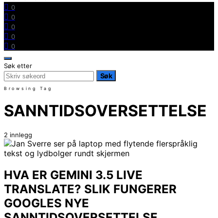
0
0
0
0
0
Søk etter
Søk
Browsing Tag
SANNTIDSOVERSETTELSE
2 innlegg
HVA ER GEMINI 3.5 LIVE
TRANSLATE? SLIK FUNGERER
GOOGLES NYE
SANNTIDSOVERSETTELSE