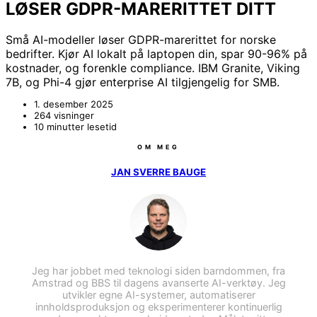
LØSER GDPR-MARERITTET DITT
Små AI-modeller løser GDPR-marerittet for norske
bedrifter. Kjør AI lokalt på laptopen din, spar 90-96% på
kostnader, og forenkle compliance. IBM Granite, Viking
7B, og Phi-4 gjør enterprise AI tilgjengelig for SMB.
1. desember 2025
264 visninger
10 minutter lesetid
OM MEG
JAN SVERRE BAUGE
Jeg har jobbet med teknologi siden barndommen, fra
Amstrad og BBS til dagens avanserte AI-verktøy. Jeg
utvikler egne AI-systemer, automatiserer
innholdsproduksjon og eksperimenterer kontinuerlig