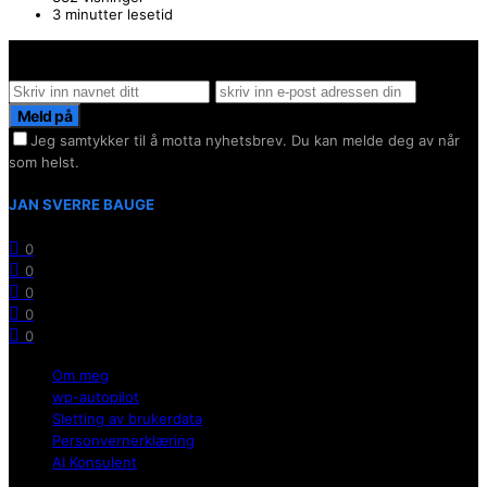
3 minutter lesetid
Hold deg oppdater på det siste innen AI - Rett i inboxen
Meld på
Jeg samtykker til å motta nyhetsbrev. Du kan melde deg av når
som helst.
JAN SVERRE BAUGE
0
0
0
0
0
Om meg
wp-autopilot
Sletting av brukerdata
Personvernerklæring
AI Konsulent