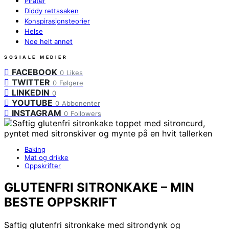
Pirater
Diddy rettssaken
Konspirasjonsteorier
Helse
Noe helt annet
SOSIALE MEDIER
FACEBOOK
0
Likes
TWITTER
0
Følgere
LINKEDIN
0
YOUTUBE
0
Abbonenter
INSTAGRAM
0
Followers
Baking
Mat og drikke
Oppskrifter
GLUTENFRI SITRONKAKE – MIN
BESTE OPPSKRIFT
Saftig glutenfri sitronkake med sitrondynk og