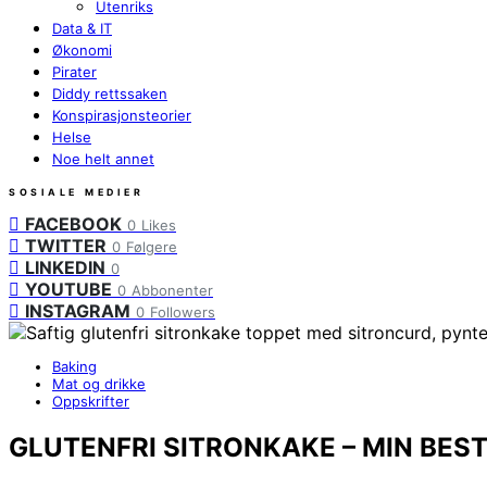
Utenriks
Data & IT
Økonomi
Pirater
Diddy rettssaken
Konspirasjonsteorier
Helse
Noe helt annet
SOSIALE MEDIER
FACEBOOK
0
Likes
TWITTER
0
Følgere
LINKEDIN
0
YOUTUBE
0
Abbonenter
INSTAGRAM
0
Followers
Baking
Mat og drikke
Oppskrifter
GLUTENFRI SITRONKAKE – MIN BES