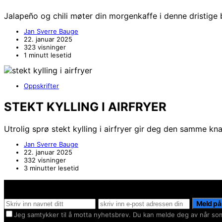
Jalapeño og chili møter din morgenkaffe i denne dristige
Jan Sverre Bauge
22. januar 2025
323 visninger
1 minutt lesetid
Oppskrifter
STEKT KYLLING I AIRFRYER
Utrolig sprø stekt kylling i airfryer gir deg den samme 
Jan Sverre Bauge
22. januar 2025
332 visninger
3 minutter lesetid
Hold deg oppdater på det siste innen AI - Rett i inboxen
Meld på
Jeg samtykker til å motta nyhetsbrev. Du kan melde deg av når som