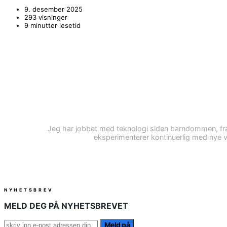
9. desember 2025
293 visninger
9 minutter lesetid
Jeg har jobbet med teknologi siden barndommen, fra
eksperimenterer kontinuerlig med nye ver
NYHETSBREV
MELD DEG PÅ NYHETSBREVET
Meld på