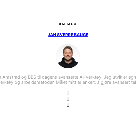
OM MEG
JAN SVERRE BAUGE
 Amstrad og BBS til dagens avanserte AI-verktøy. Jeg utvikler eg
ktøy og arbeidsmetoder. Målet mitt er enkelt: å gjøre avansert tekno