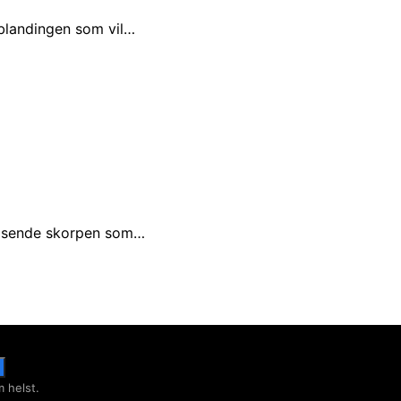
 blandingen som vil…
knasende skorpen som…
 helst.