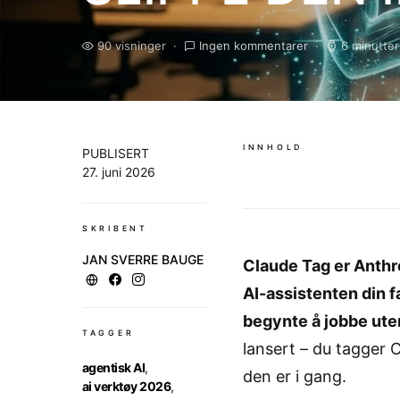
90 visninger
Ingen kommentarer
6 minutter
INNHOLD
PUBLISERT
27. juni 2026
SKRIBENT
JAN SVERRE BAUGE
Claude Tag er Anthr
AI-assistenten din f
begynte å jobbe uten
TAGGER
lansert – du tagger 
agentisk AI
,
den er i gang.
ai verktøy 2026
,