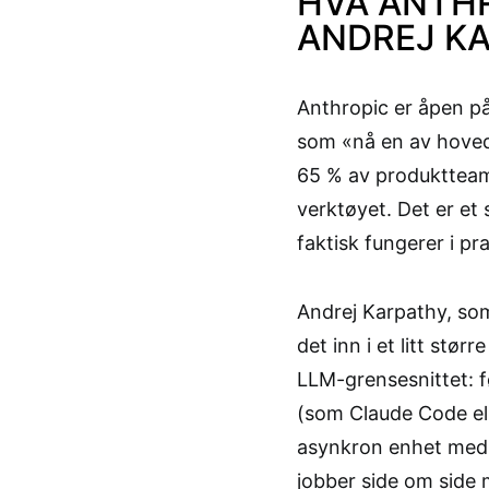
HVA ANTHR
ANDREJ K
Anthropic er åpen på
som «nå en av hovedm
65 % av produktteam
verktøyet. Det er et 
faktisk fungerer i pra
Andrej Karpathy, som 
det inn i et litt stør
LLM-grensesnittet: fø
(som Claude Code ell
asynkron enhet med
jobber side om side