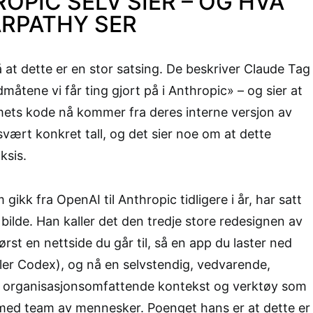
OPIC SELV SIER – OG HVA
ARPATHY SER
 at dette er en stor satsing. De beskriver Claude Tag
åtene vi får ting gjort på i Anthropic» – og sier at
ets kode nå kommer fra deres interne versjon av
svært konkret tall, og det sier noe om at dette
ksis.
gikk fra OpenAI til Anthropic tidligere i år, har satt
re bilde. Han kaller det den tredje store redesignen av
rst en nettside du går til, så en app du laster ned
er Codex), og nå en selvstendig, vedvarende,
 organisasjonsomfattende kontekst og verktøy som
 med team av mennesker. Poenget hans er at dette er