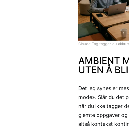
Claude Tag tagger du akkura
AMBIENT M
UTEN Å BL
Det jeg synes er mes
mode». Slår du det p
når du ikke tagger d
glemte oppgaver og f
altså kontekst kontin