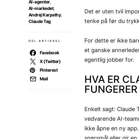
AI-agenter
,
AI-markedet
,
Det er uten tvil imp
Andrej Karpathy
,
tenke på før du trykk
Claude Tag
For dette er ikke bar
DEL ARTIKKEL
et ganske annerlede
Facebook
egentlig jobber for.
X (Twitter)
Pinterest
HVA ER C
Mail
FUNGERER
Enkelt sagt: Claude 
vedvarende AI-teamme
ikke åpne en ny app.
spørsmål eller gir e