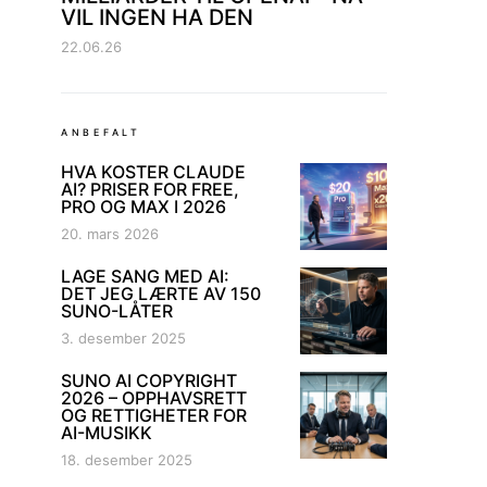
VIL INGEN HA DEN
22.06.26
ANBEFALT
HVA KOSTER CLAUDE
AI? PRISER FOR FREE,
PRO OG MAX I 2026
20. mars 2026
LAGE SANG MED AI:
DET JEG LÆRTE AV 150
SUNO-LÅTER
3. desember 2025
SUNO AI COPYRIGHT
2026 – OPPHAVSRETT
OG RETTIGHETER FOR
AI-MUSIKK
18. desember 2025