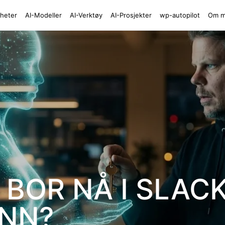
heter
AI-Modeller
AI-Verktøy
AI-Prosjekter
wp-autopilot
Om 
BOR NÅ I SLACK
INN?