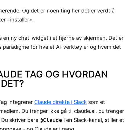
onerende. Og det er noen ting her det er verdt å
er «installer».
e en ny chat-widget i et hjørne av skjermen. Det er
s paradigme for hva et AI-verktøy er og hvem det
LAUDE TAG OG HVORDAN
 DET?
Tag integrerer
Claude direkte i Slack
som et
dlem. Du trenger ikke gå til claude.ai, du trenger
 Du skriver bare
@Claude
i en Slack-kanal, stiller et
n oppgave – og Claude er i gang.