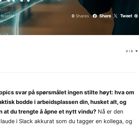
Share
Tweet
 lesetid
0
Shares
VIS
opics svar på spørsmålet ingen stilte høyt: hva om
aktisk bodde i arbeidsplassen din, husket alt, og
 at du trengte å åpne et nytt vindu?
Nå er den
Claude i Slack akkurat som du tagger en kollega, og