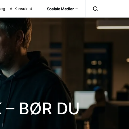
meg
AI Konsulent
Sosiale Medier
 – BØR DU