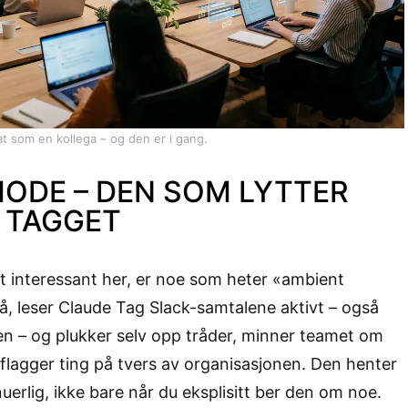
t som en kollega – og den er i gang.
ODE – DEN SOM LYTTER
I TAGGET
t interessant her, er noe som heter «ambient
å, leser Claude Tag Slack-samtalene aktivt – også
en – og plukker selv opp tråder, minner teamet om
lagger ting på tvers av organisasjonen. Den henter
uerlig, ikke bare når du eksplisitt ber den om noe.