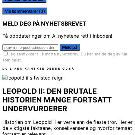
Vis kommentarer (0)
MELD DEG PÅ NYHETSBREVET
Få oppdateringer om AI nyhetene rett i inboxen!
Meld på
Jeg samtykker til å motta nyhetsbrev. Du kan melde deg av når
som helst.
DU LIKER KANSKJE DENNE OGSÅ
LEOPOLD II: DEN BRUTALE
HISTORIEN MANGE FORTSATT
UNDERVURDERER
Historien om Leopold II er verre enn de fleste tror. Her er
de viktigste faktaene, konsekvensene og hvorfor temaet
fortsatt er relevant.