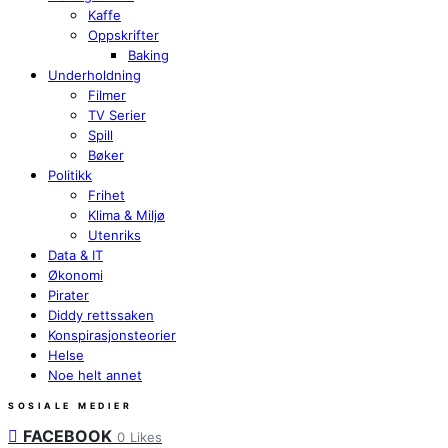
Kaffe
Oppskrifter
Baking
Underholdning
Filmer
TV Serier
Spill
Bøker
Politikk
Frihet
Klima & Miljø
Utenriks
Data & IT
Økonomi
Pirater
Diddy rettssaken
Konspirasjonsteorier
Helse
Noe helt annet
SOSIALE MEDIER
FACEBOOK
0
Likes