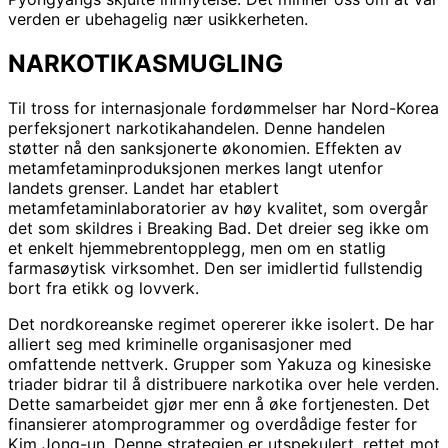
verden er ubehagelig nær usikkerheten.
NARKOTIKASMUGLING
Til tross for internasjonale fordømmelser har Nord-Korea
perfeksjonert narkotikahandelen. Denne handelen
støtter nå den sanksjonerte økonomien. Effekten av
metamfetaminproduksjonen merkes langt utenfor
landets grenser. Landet har etablert
metamfetaminlaboratorier av høy kvalitet, som overgår
det som skildres i Breaking Bad. Det dreier seg ikke om
et enkelt hjemmebrentopplegg, men om en statlig
farmasøytisk virksomhet. Den ser imidlertid fullstendig
bort fra etikk og lovverk.
Det nordkoreanske regimet opererer ikke isolert. De har
alliert seg med kriminelle organisasjoner med
omfattende nettverk. Grupper som Yakuza og kinesiske
triader bidrar til å distribuere narkotika over hele verden.
Dette samarbeidet gjør mer enn å øke fortjenesten. Det
finansierer atomprogrammer og overdådige fester for
Kim Jong-un. Denne strategien er utspekulert, rettet mot