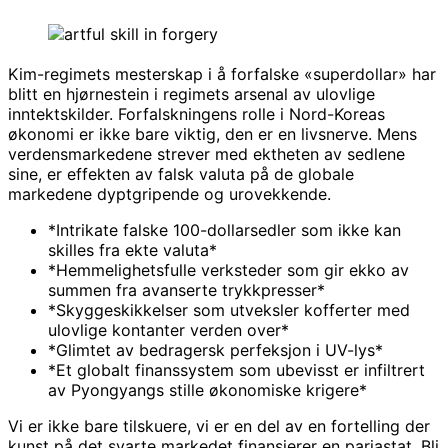
Kim-regimets mesterskap i å forfalske «superdollar» har
blitt en hjørnestein i regimets arsenal av ulovlige
inntektskilder. Forfalskningens rolle i Nord-Koreas
økonomi er ikke bare viktig, den er en livsnerve. Mens
verdensmarkedene strever med ektheten av sedlene
sine, er effekten av falsk valuta på de globale
markedene dyptgripende og urovekkende.
*Intrikate falske 100-dollarsedler som ikke kan
skilles fra ekte valuta*
*Hemmelighetsfulle verksteder som gir ekko av
summen fra avanserte trykkpresser*
*Skyggeskikkelser som utveksler kofferter med
ulovlige kontanter verden over*
*Glimtet av bedragersk perfeksjon i UV-lys*
*Et globalt finanssystem som ubevisst er infiltrert
av Pyongyangs stille økonomiske krigere*
Vi er ikke bare tilskuere, vi er en del av en fortelling der
kunst på det svarte markedet finansierer en pariastat. Bli