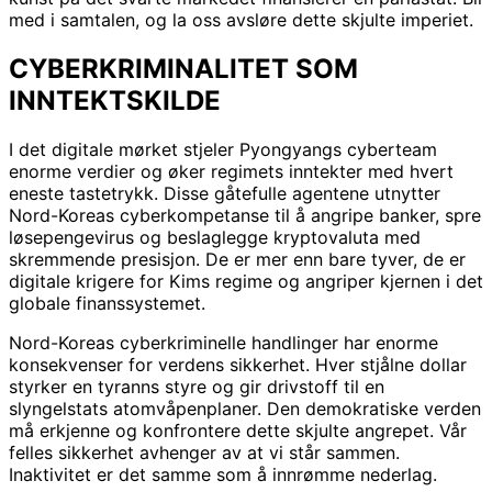
med i samtalen, og la oss avsløre dette skjulte imperiet.
CYBERKRIMINALITET SOM
INNTEKTSKILDE
I det digitale mørket stjeler Pyongyangs cyberteam
enorme verdier og øker regimets inntekter med hvert
eneste tastetrykk. Disse gåtefulle agentene utnytter
Nord-Koreas cyberkompetanse til å angripe banker, spre
løsepengevirus og beslaglegge kryptovaluta med
skremmende presisjon. De er mer enn bare tyver, de er
digitale krigere for Kims regime og angriper kjernen i det
globale finanssystemet.
Nord-Koreas cyberkriminelle handlinger har enorme
konsekvenser for verdens sikkerhet. Hver stjålne dollar
styrker en tyranns styre og gir drivstoff til en
slyngelstats atomvåpenplaner. Den demokratiske verden
må erkjenne og konfrontere dette skjulte angrepet. Vår
felles sikkerhet avhenger av at vi står sammen.
Inaktivitet er det samme som å innrømme nederlag.