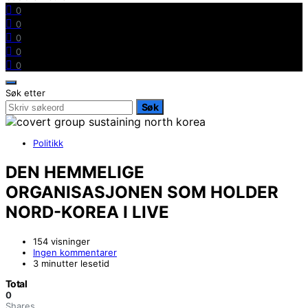
0
0
0
0
0
Søk etter
Søk
Politikk
DEN HEMMELIGE
ORGANISASJONEN SOM HOLDER
NORD-KOREA I LIVE
154 visninger
Ingen kommentarer
3 minutter lesetid
Total
0
Shares