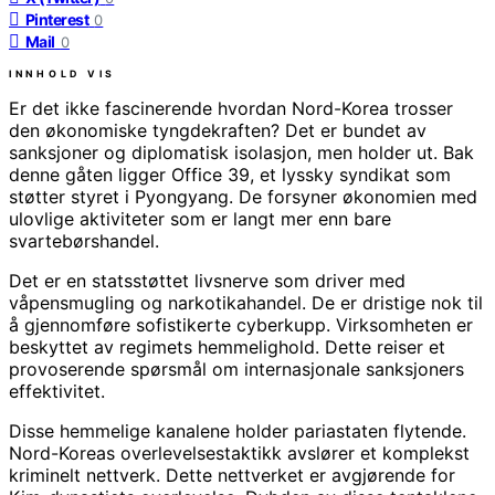
Pinterest
0
Mail
0
INNHOLD
VIS
Er det ikke fascinerende hvordan Nord-Korea trosser
den økonomiske tyngdekraften? Det er bundet av
sanksjoner og diplomatisk isolasjon, men holder ut. Bak
denne gåten ligger Office 39, et lyssky syndikat som
støtter styret i Pyongyang. De forsyner økonomien med
ulovlige aktiviteter som er langt mer enn bare
svartebørshandel.
Det er en statsstøttet livsnerve som driver med
våpensmugling og narkotikahandel. De er dristige nok til
å gjennomføre sofistikerte cyberkupp. Virksomheten er
beskyttet av regimets hemmelighold. Dette reiser et
provoserende spørsmål om internasjonale sanksjoners
effektivitet.
Disse hemmelige kanalene holder pariastaten flytende.
Nord-Koreas overlevelsestaktikk avslører et komplekst
kriminelt nettverk. Dette nettverket er avgjørende for