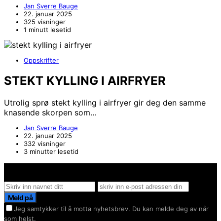
Jan Sverre Bauge
22. januar 2025
325 visninger
1 minutt lesetid
Oppskrifter
STEKT KYLLING I AIRFRYER
Utrolig sprø stekt kylling i airfryer gir deg den samme
knasende skorpen som…
Jan Sverre Bauge
22. januar 2025
332 visninger
3 minutter lesetid
Hold deg oppdater på det siste innen AI - Rett i inboxen
Meld på
Jeg samtykker til å motta nyhetsbrev. Du kan melde deg av når
som helst.