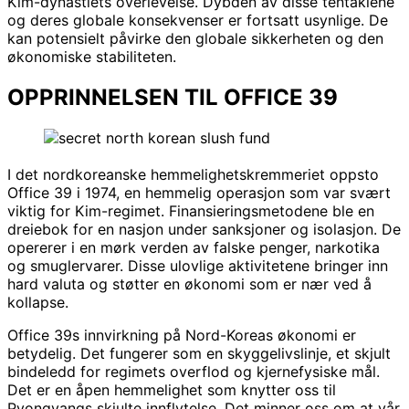
Kim-dynastiets overlevelse. Dybden av disse tentaklene
og deres globale konsekvenser er fortsatt usynlige. De
kan potensielt påvirke den globale sikkerheten og den
økonomiske stabiliteten.
OPPRINNELSEN TIL OFFICE 39
I det nordkoreanske hemmelighetskremmeriet oppsto
Office 39 i 1974, en hemmelig operasjon som var svært
viktig for Kim-regimet. Finansieringsmetodene ble en
dreiebok for en nasjon under sanksjoner og isolasjon. De
opererer i en mørk verden av falske penger, narkotika
og smuglervarer. Disse ulovlige aktivitetene bringer inn
hard valuta og støtter en økonomi som er nær ved å
kollapse.
Office 39s innvirkning på Nord-Koreas økonomi er
betydelig. Det fungerer som en skyggelivslinje, et skjult
bindeledd for regimets overflod og kjernefysiske mål.
Det er en åpen hemmelighet som knytter oss til
Pyongyangs skjulte innflytelse. Det minner oss om at vår