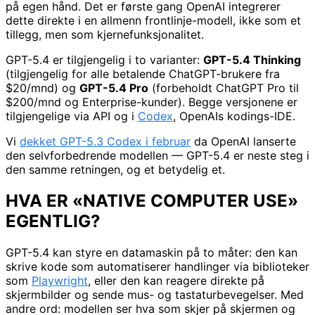
på egen hånd. Det er første gang OpenAI integrerer
dette direkte i en allmenn frontlinje-modell, ikke som et
tillegg, men som kjernefunksjonalitet.
GPT-5.4 er tilgjengelig i to varianter:
GPT-5.4 Thinking
(tilgjengelig for alle betalende ChatGPT-brukere fra
$20/mnd) og
GPT-5.4 Pro
(forbeholdt ChatGPT Pro til
$200/mnd og Enterprise-kunder). Begge versjonene er
tilgjengelige via API og i
Codex
, OpenAIs kodings-IDE.
Vi
dekket GPT-5.3 Codex i februar
da OpenAI lanserte
den selvforbedrende modellen — GPT-5.4 er neste steg i
den samme retningen, og et betydelig et.
HVA ER «NATIVE COMPUTER USE»
EGENTLIG?
GPT-5.4 kan styre en datamaskin på to måter: den kan
skrive kode som automatiserer handlinger via biblioteker
som
Playwright
, eller den kan reagere direkte på
skjermbilder og sende mus- og tastaturbevegelser. Med
andre ord: modellen ser hva som skjer på skjermen og