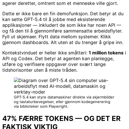
agerer deretter, omtrent som et menneske ville gjort.
Dette er ikke bare en fin demofunksjon. Det betyr at du
kan sette GPT-5.4 til å jobbe med eksisterende
applikasjoner — inkludert de som ikke har noen API —
og få den til å gjennomføre sammensatte arbeidsflyter.
Fyll ut skjemaer. Flytt data mellom systemer. Klikk
gjennom dashboards. Alt uten at du trenger å gripe inn.
Kontekstvinduet er heller ikke småtteri:
1 million tokens
i
API og Codex. Det betyr at agenten kan planlegge,
utføre og verifisere oppgaver over svært lange
tidshorisonter uten å miste tråden.
GPT-5.4 kan styre datamaskiner direkte via skjermbilder
og tastaturbevegelser, eller gjennom kodegenerering
via biblioteker som Playwright.
47% FÆRRE TOKENS — OG DET ER
FAKTISK VIKTIG