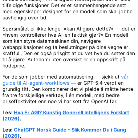
tilfeldige funksjoner. Det er et sammenhengende sett
med egenskaper designet for en modell som skal jobbe
uavhengig over tid.
Spørsmålet er ikke lenger «kan AI gjøre dette?» — det er
«hvem kontrollerer hva AI-en faktisk gjør?» En modell
som kan styre datamaskinen din, navigere
webapplikasjoner og ta beslutninger på dine vegne er
kraftfull. Den er også prisgitt at du vet hva du setter den
til å gjøre. Autonomi uten oversikt er en oppskrift på
hodepine.
For de som jobber med automatisering — sjekk ut
vår
guide til AI-agent-workflows
— er GPT-5.4 verdt en
grundig titt. Den kombinerer det vi pleide å måtte hente
fra tre forskjellige verktøy, i én modell, med bedre
priseffektivitet enn noe vi har sett fra OpenAI før.
Les:
Hva Er AGI? Kunstig Generell Intelligens Forklart
(2026)
.
Les:
ChatGPT Norsk Guide – Slik Kommer Du i Gang
(2026)
.