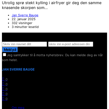
Utrolig sprø stekt kylling i airfryer gir deg den samme
knasende skorpen som…
Jan Sverre Bauge
22. januar 2025
332 visninger
3 minutter lesetid
Hold deg oppdater på det siste innen AI - Rett i inboxen
Meld på
Jeg samtykker til å motta nyhetsbrev. Du kan melde deg av når
som helst.
JAN SVERRE BAUGE
0
0
0
0
0
Om meg