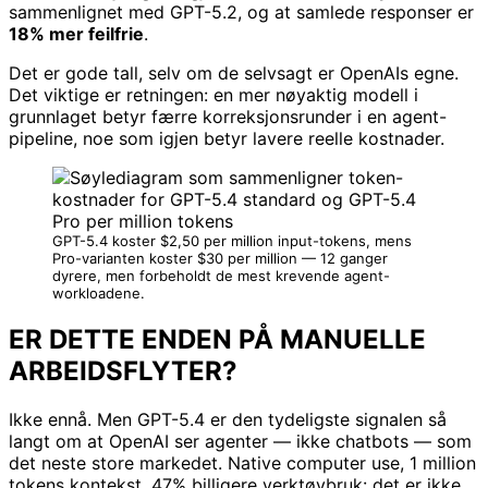
sammenlignet med GPT-5.2, og at samlede responser er
18% mer feilfrie
.
Det er gode tall, selv om de selvsagt er OpenAIs egne.
Det viktige er retningen: en mer nøyaktig modell i
grunnlaget betyr færre korreksjonsrunder i en agent-
pipeline, noe som igjen betyr lavere reelle kostnader.
GPT-5.4 koster $2,50 per million input-tokens, mens
Pro-varianten koster $30 per million — 12 ganger
dyrere, men forbeholdt de mest krevende agent-
workloadene.
ER DETTE ENDEN PÅ MANUELLE
ARBEIDSFLYTER?
Ikke ennå. Men GPT-5.4 er den tydeligste signalen så
langt om at OpenAI ser agenter — ikke chatbots — som
det neste store markedet. Native computer use, 1 million
tokens kontekst, 47% billigere verktøybruk: det er ikke