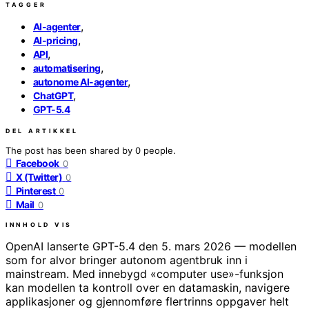
TAGGER
,
AI-agenter
,
AI-pricing
,
API
,
automatisering
,
autonome AI-agenter
,
ChatGPT
GPT-5.4
DEL ARTIKKEL
The post has been shared by
0
people.
Facebook
0
X (Twitter)
0
Pinterest
0
Mail
0
INNHOLD
VIS
OpenAI lanserte GPT-5.4 den 5. mars 2026 — modellen
som for alvor bringer autonom agentbruk inn i
mainstream. Med innebygd «computer use»-funksjon
kan modellen ta kontroll over en datamaskin, navigere
applikasjoner og gjennomføre flertrinns oppgaver helt