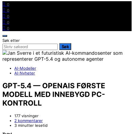
0
0
0
0
0
Søk etter
Søk
AI-Modeller
AI-Nyheter
GPT-5.4 — OPENAIS FØRSTE
MODELL MED INNEBYGD PC-
KONTROLL
177 visninger
2 kommentarer
3 minutter lesetid