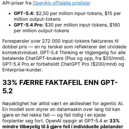
API-priser fra
OpenAIs offisielle prisliste
:
GPT-5.4:
$2,50 per million input-tokens, $15 per
million output-tokens
GPT-5.4 Pro:
$30 per million input-tokens, $180
per million output-tokens
Forespørsler over 272 000 input-tokens faktureres til
dobbel pris — en ny terskel som reflekterer det utvidede
kontekstvinduet. GPT-5.4 Thinking er tilgjengelig for alle
betalende ChatGPT-brukere (Plus og opp, fra $20/mnd).
GPT-5.4 Pro er forbeholdt ChatGPT Pro ($200/mnd) og
Enterprise-kunder.
33% FÆRRE FAKTAFEIL ENN GPT-
5.2
Nøyaktighet har alltid vært en akilleshæl for agentic AI.
En modell som styrer en datamaskin over lang tid kan
gjøre en hel rekke feil — og feil tidlig i en kjede
forplanter seg fort. OpenAI oppgir at GPT-5.4 er
33%
mindre tilbøyelig til å gjøre feil i individuelle påstander