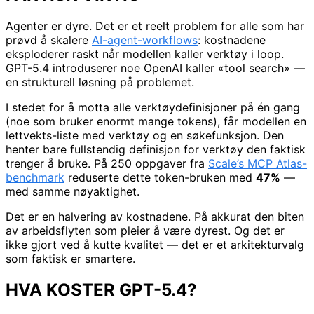
Agenter er dyre. Det er et reelt problem for alle som har
prøvd å skalere
AI-agent-workflows
: kostnadene
eksploderer raskt når modellen kaller verktøy i loop.
GPT-5.4 introduserer noe OpenAI kaller «tool search» —
en strukturell løsning på problemet.
I stedet for å motta alle verktøydefinisjoner på én gang
(noe som bruker enormt mange tokens), får modellen en
lettvekts-liste med verktøy og en søkefunksjon. Den
henter bare fullstendig definisjon for verktøy den faktisk
trenger å bruke. På 250 oppgaver fra
Scale’s MCP Atlas-
benchmark
reduserte dette token-bruken med
47%
—
med samme nøyaktighet.
Det er en halvering av kostnadene. På akkurat den biten
av arbeidsflyten som pleier å være dyrest. Og det er
ikke gjort ved å kutte kvalitet — det er et arkitekturvalg
som faktisk er smartere.
HVA KOSTER GPT-5.4?