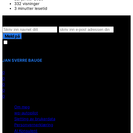
332 visninger
3 minutter lesetid
Hold deg oppdater på det siste innen AI - Rett i inboxen
Meld på
Jeg samtykker til å motta nyhetsbrev. Du kan melde deg av når
som helst.
JAN SVERRE BAUGE
0
0
0
0
0
Om meg
wp-autopilot
Sletting av brukerdata
Personvernerklæring
AI Konsulent