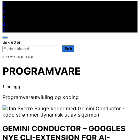
0
0
0
0
0
Søk etter
Søk
Browsing Tag
PROGRAMVARE
1 innlegg
Programvareutvikling og koding
GEMINI CONDUCTOR – GOOGLES
NYE CLI-EXTENSION FOR AI-