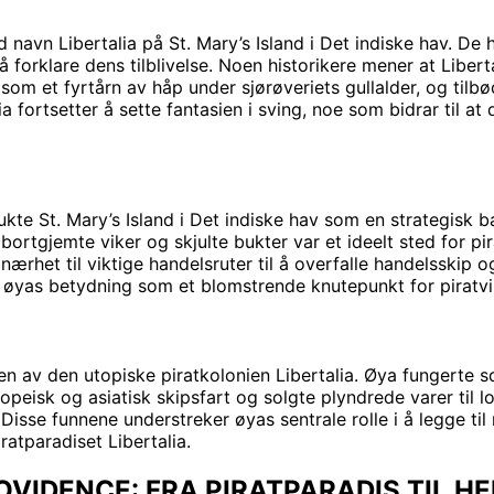
ed navn Libertalia på St. Mary’s Island i Det indiske hav. D
 forklare dens tilblivelse. Noen historikere mener at Liberta
om et fyrtårn av håp under sjørøveriets gullalder, og tilbød 
ortsetter å sette fantasien i sving, noe som bidrar til at d
 St. Mary’s Island i Det indiske hav som en strategisk base
bortgjemte viker og skjulte bukter var et ideelt sted for 
rhet til viktige handelsruter til å overfalle handelsskip og 
ser øyas betydning som et blomstrende knutepunkt for piratv
nsen av den utopiske piratkolonien Libertalia. Øya fungert
isk og asiatisk skipsfart og solgte plyndrede varer til lok
. Disse funnene understreker øyas sentrale rolle i å legge til
ratparadiset Libertalia.
VIDENCE: FRA PIRATPARADIS TIL H