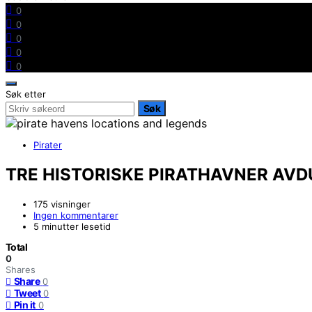
0
0
0
0
0
Søk etter
Søk
Pirater
TRE HISTORISKE PIRATHAVNER AVD
175 visninger
Ingen kommentarer
5 minutter lesetid
Total
0
Shares
Share
0
Tweet
0
Pin it
0