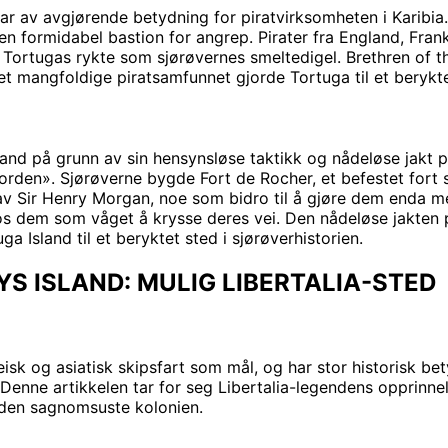
 var av avgjørende betydning for piratvirksomheten i Karib
en formidabel bastion for angrep. Pirater fra England, Fra
 Tortugas rykte som sjørøvernes smeltedigel. Brethren of t
t mangfoldige piratsamfunnet gjorde Tortuga til et berykte
Island på grunn av sin hensynsløse taktikk og nådeløse jak
rden». Sjørøverne bygde Fort de Rocher, et befestet fort s
 av Sir Henry Morgan, noe som bidro til å gjøre dem enda me
s dem som våget å krysse deres vei. Den nådeløse jakten p
a Island til et beryktet sted i sjørøverhistorien.
YS ISLAND: MULIG LIBERTALIA-STED
isk og asiatisk skipsfart som mål, og har stor historisk be
 Denne artikkelen tar for seg Libertalia-legendens opprinnel
l den sagnomsuste kolonien.