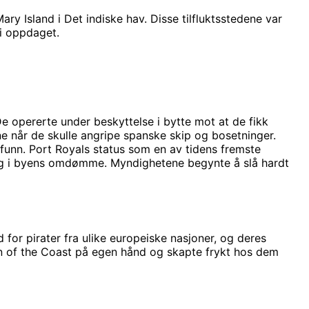
ary Island i Det indiske hav. Disse tilfluktsstedene var
li oppdaget.
De opererte under beskyttelse i bytte mot at de fikk
rne når de skulle angripe spanske skip og bosetninger.
funn. Port Royals status som en av tidens fremste
gang i byens omdømme. Myndighetene begynte å slå hardt
d for pirater fra ulike europeiske nasjoner, og deres
n of the Coast på egen hånd og skapte frykt hos dem