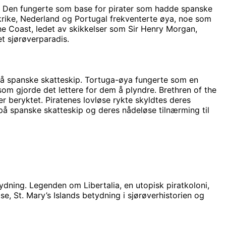
ia. Den fungerte som base for pirater som hadde spanske
nkrike, Nederland og Portugal frekventerte øya, noe som
he Coast, ledet av skikkelser som Sir Henry Morgan,
t sjørøverparadis.
t på spanske skatteskip. Tortuga-øya fungerte som en
om gjorde det lettere for dem å plyndre. Brethren of the
r beryktet. Piratenes lovløse rykte skyldtes deres
å spanske skatteskip og deres nådeløse tilnærming til
tydning. Legenden om Libertalia, en utopisk piratkoloni,
se, St. Mary’s Islands betydning i sjørøverhistorien og