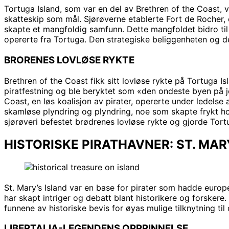
Tortuga Island, som var en del av Brethren of the Coast,
skatteskip som mål. Sjørøverne etablerte Fort de Rocher, 
skapte et mangfoldig samfunn. Dette mangfoldet bidro til
opererte fra Tortuga. Den strategiske beliggenheten og de
BRORENES LOVLØSE RYKTE
Brethren of the Coast fikk sitt lovløse rykte på Tortuga 
piratfestning og ble beryktet som «den ondeste byen på jo
Coast, en løs koalisjon av pirater, opererte under ledelse
skamløse plyndring og plyndring, noe som skapte frykt ho
sjørøveri befestet brødrenes lovløse rykte og gjorde Tortug
HISTORISKE PIRATHAVNER: ST. MAR
St. Mary’s Island var en base for pirater som hadde europe
har skapt intriger og debatt blant historikere og forskere.
funnene av historiske bevis for øyas mulige tilknytning ti
LIBERTALIA-LEGENDENS OPPRINNELSE