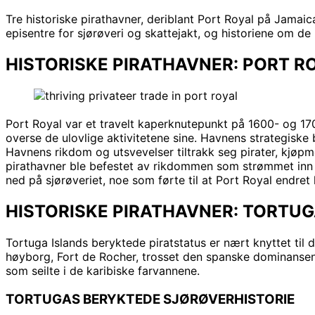
Tre historiske pirathavner, deriblant Port Royal på Jamaica
episentre for sjørøveri og skattejakt, og historiene om d
HISTORISKE PIRATHAVNER: PORT 
Port Royal var et travelt kaperknutepunkt på 1600- og 1700
overse de ulovlige aktivitetene sine. Havnens strategiske 
Havnens rikdom og utsvevelser tiltrakk seg pirater, kjøp
pirathavner ble befestet av rikdommen som strømmet inn 
ned på sjørøveriet, noe som førte til at Port Royal endret k
HISTORISKE PIRATHAVNER: TORTUG
Tortuga Islands beryktede piratstatus er nært knyttet til de
høyborg, Fort de Rocher, trosset den spanske dominansen
som seilte i de karibiske farvannene.
TORTUGAS BERYKTEDE SJØRØVERHISTORIE