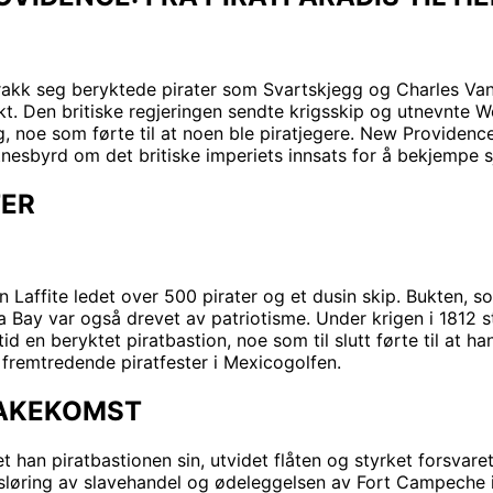
akk seg beryktede pirater som Svartskjegg og Charles Vane
kt. Den britiske regjeringen sendte krigsskip og utnevnte 
, noe som førte til at noen ble piratjegere. New Providence g
nesbyrd om det britiske imperiets innsats for å bekjempe s
TER
ean Laffite ledet over 500 pirater og et dusin skip. Bukten, 
ria Bay var også drevet av patriotisme. Under krigen i 181
id en beryktet piratbastion, noe som til slutt førte til at han
 fremtredende piratfester i Mexicogolfen.
BAKEKOMST
et han piratbastionen sin, utvidet flåten og styrket forsvar
avsløring av slavehandel og ødeleggelsen av Fort Campeche i 1