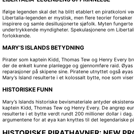
Ifølge legenden skal det ha blitt etablert en piratkoloni v
Libertalia-legenden er mystisk, men flere teorier forsøker å
inspirere og samle desillusjonerte sjøfolk. Myten fungerte s
undertrykkende myndigheter. Spekulasjonene om Libertalia f
forlokkende.
MARY’S ISLANDS BETYDNING
Pirater som kaptein Kidd, Thomas Tew og Henry Every brukte
der de enkelt kunne planlegge og gjennomføre raid. Øyas 
reparasjoner på skipene sine. Piratene utnyttet også øyas næ
Mary’s Island resulterte i et kolossalt bytte, noe som vi
HISTORISKE FUNN
Mary’s Islands historiske bevismateriale antyder eksiste
kaptein Kidd, Thomas Tew og Henry Every. De angrep europe
resulterte i et bytte verdt rundt 200 millioner dollar i dag
argumentene for at øya kan knyttes til det legendariske pi
HISTORISKE PIRATHAVNER: NEW PRO