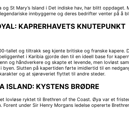
 og St Mary’s Island i Det indiske hav, har blitt oppdaget. M
e legendariske innbyggerne og deres bedrifter venter på å b
ROYAL: KAPRERHAVETS KNUTEPUNKT
-tallet og tiltrakk seg kjente britiske og franske kapere. 
beliggenhet i Karibia gjorde den til en ideell base for kape
menn og håndverkere og skapte et levende, men lovløst sam
i byen. Slutten på kapertiden førte imidlertid til en ned
arakter og at sjørøveriet flyttet til andre steder.
A ISLAND: KYSTENS BRØDRE
t lovløse ryktet til Brethren of the Coast. Øya var et friste
. Forent under Sir Henry Morgans ledelse opererte Brethre