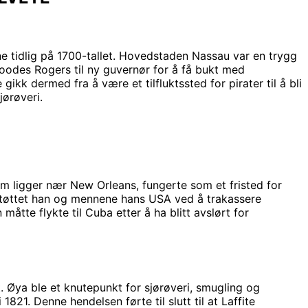
 tidlig på 1700-tallet. Hovedstaden Nassau var en trygg
Woodes Rogers til ny guvernør for å få bukt med
ikk dermed fra å være et tilfluktssted for pirater til å bli
jørøveri.
som ligger nær New Orleans, fungerte som et fristed for
2 støttet han og mennene hans USA ved å trakassere
 måtte flykte til Cuba etter å ha blitt avslørt for
et. Øya ble et knutepunkt for sjørøveri, smugling og
821. Denne hendelsen førte til slutt til at Laffite