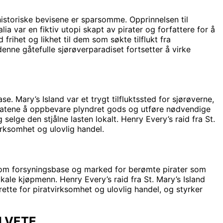
e historiske bevisene er sparsomme. Opprinnelsen til
lia var en fiktiv utopi skapt av pirater og forfattere for å
frihet og likhet til dem som søkte tilflukt fra
enne gåtefulle sjørøverparadiset fortsetter å virke
. Mary’s Island var et trygt tilfluktssted for sjørøverne,
piratene å oppbevare plyndret gods og utføre nødvendige
selge den stjålne lasten lokalt. Henry Every’s raid fra St.
irksomhet og ulovlig handel.
e som forsyningsbase og marked for berømte pirater som
ale kjøpmenn. Henry Every’s raid fra St. Mary’s Island
 rette for piratvirksomhet og ulovlig handel, og styrker
ELVETE