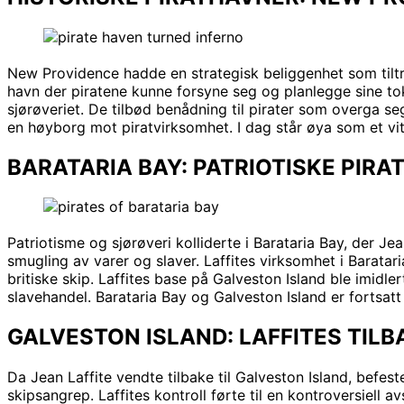
New Providence hadde en strategisk beliggenhet som tiltr
havn der piratene kunne forsyne seg og planlegge sine to
sjørøveriet. De tilbød benådning til pirater som overga seg
en høyborg mot piratvirksomhet. I dag står øya som et vit
BARATARIA BAY: PATRIOTISKE PIRA
Patriotisme og sjørøveri kolliderte i Barataria Bay, der J
smugling av varer og slaver. Laffites virksomhet i Barata
britiske skip. Laffites base på Galveston Island ble imidlert
slavehandel. Barataria Bay og Galveston Island er fortsatt
GALVESTON ISLAND: LAFFITES TIL
Da Jean Laffite vendte tilbake til Galveston Island, befest
skipsangrep. Laffites kontroll førte til en kontroversiell 