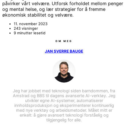
påvirker vårt velvære. Utforsk forholdet mellom penger
og mental helse, og lær strategier for å fremme
økonomisk stabilitet og velvære.
11. november 2023
243 visninger
9 minutter lesetid
OM MEG
JAN SVERRE BAUGE
Jeg har jobbet med teknologi siden barndommen, fra
Amstrad og BBS til dagens avanserte AI-verktøy. Jeg
utvikler egne AI-systemer, automatiserer
innholdsproduksjon og eksperimenterer kontinuerlig
med nye verktøy og arbeidsmetoder. Målet mitt er
enkelt: å gjøre avansert teknologi forståelig og
tilgjengelig for alle.