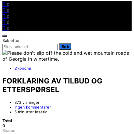
0
0
0
0
0
Søk etter
Søk
Økonomi
FORKLARING AV TILBUD OG
ETTERSPØRSEL
373 visninger
Ingen kommentarer
5 minutter lesetid
Total
0
Shares