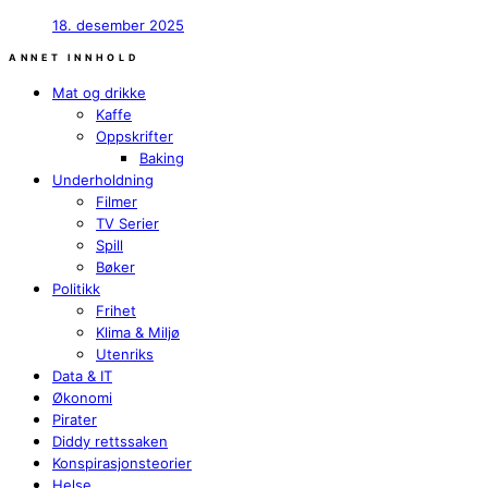
18. desember 2025
ANNET INNHOLD
Mat og drikke
Kaffe
Oppskrifter
Baking
Underholdning
Filmer
TV Serier
Spill
Bøker
Politikk
Frihet
Klima & Miljø
Utenriks
Data & IT
Økonomi
Pirater
Diddy rettssaken
Konspirasjonsteorier
Helse