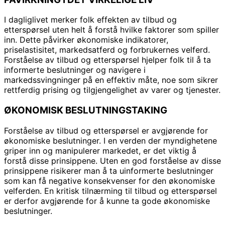
I dagliglivet merker folk effekten av tilbud og
etterspørsel uten helt å forstå hvilke faktorer som spiller
inn. Dette påvirker økonomiske indikatorer,
priselastisitet, markedsatferd og forbrukernes velferd.
Forståelse av tilbud og etterspørsel hjelper folk til å ta
informerte beslutninger og navigere i
markedssvingninger på en effektiv måte, noe som sikrer
rettferdig prising og tilgjengelighet av varer og tjenester.
ØKONOMISK BESLUTNINGSTAKING
Forståelse av tilbud og etterspørsel er avgjørende for
økonomiske beslutninger. I en verden der myndighetene
griper inn og manipulerer markedet, er det viktig å
forstå disse prinsippene. Uten en god forståelse av disse
prinsippene risikerer man å ta uinformerte beslutninger
som kan få negative konsekvenser for den økonomiske
velferden. En kritisk tilnærming til tilbud og etterspørsel
er derfor avgjørende for å kunne ta gode økonomiske
beslutninger.