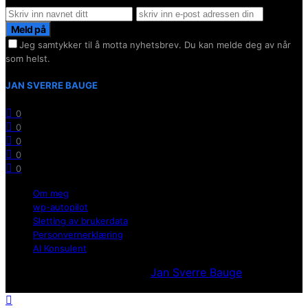
Meld på
Jeg samtykker til å motta nyhetsbrev. Du kan melde deg av når
som helst.
JAN SVERRE BAUGE
0
0
0
0
0
Om meg
wp-autopilot
Sletting av brukerdata
Personvernerklæring
AI Konsulent
Utvikllet og opprettholdt av
Jan Sverre Bauge
Powered
by Wordpress