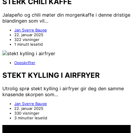
STERK CHILI KAFFE
Jalapeño og chili møter din morgenkaffe i denne dristige
blandingen som vil…
Jan Sverre Bauge
22. januar 2025
322 visninger
1 minutt lesetid
Oppskrifter
STEKT KYLLING I AIRFRYER
Utrolig sprø stekt kylling i airfryer gir deg den samme
knasende skorpen som…
Jan Sverre Bauge
22. januar 2025
330 visninger
3 minutter lesetid
Hold deg oppdater på det siste innen AI - Rett i inboxen