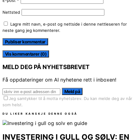
E-post
*
Nettsted
Lagre mitt navn, e-post og nettside i denne nettleseren for
neste gang jeg kommenterer.
Vis kommentarer (0)
MELD DEG PÅ NYHETSBREVET
Få oppdateringer om AI nyhetene rett i inboxen!
Meld på
Jeg samtykker til å motta nyhetsbrev. Du kan melde deg av når
som helst.
DU LIKER KANSKJE DENNE OGSÅ
INVESTERING I GULL OG SØLV: EN