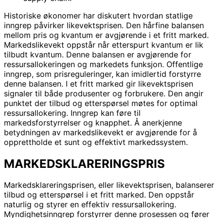
Historiske økonomer har diskutert hvordan statlige
inngrep påvirker likevektsprisen. Den hårfine balansen
mellom pris og kvantum er avgjørende i et fritt marked.
Markedslikevekt oppstår når etterspurt kvantum er lik
tilbudt kvantum. Denne balansen er avgjørende for
ressursallokeringen og markedets funksjon. Offentlige
inngrep, som prisreguleringer, kan imidlertid forstyrre
denne balansen. I et fritt marked gir likevektsprisen
signaler til både produsenter og forbrukere. Den angir
punktet der tilbud og etterspørsel møtes for optimal
ressursallokering. Inngrep kan føre til
markedsforstyrrelser og knapphet. Å anerkjenne
betydningen av markedslikevekt er avgjørende for å
opprettholde et sunt og effektivt markedssystem.
MARKEDSKLARERINGSPRIS
Markedsklareringsprisen, eller likevektsprisen, balanserer
tilbud og etterspørsel i et fritt marked. Den oppstår
naturlig og styrer en effektiv ressursallokering.
Myndighetsinngrep forstyrrer denne prosessen og fører