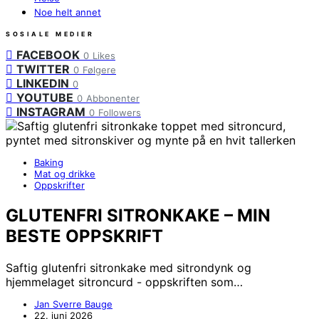
Noe helt annet
SOSIALE MEDIER
FACEBOOK
0
Likes
TWITTER
0
Følgere
LINKEDIN
0
YOUTUBE
0
Abbonenter
INSTAGRAM
0
Followers
Baking
Mat og drikke
Oppskrifter
GLUTENFRI SITRONKAKE – MIN
BESTE OPPSKRIFT
Saftig glutenfri sitronkake med sitrondynk og
hjemmelaget sitroncurd - oppskriften som…
Jan Sverre Bauge
22. juni 2026