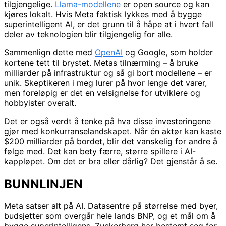
tilgjengelige.
Llama-modellene
er open source og kan
kjøres lokalt. Hvis Meta faktisk lykkes med å bygge
superintelligent AI, er det grunn til å håpe at i hvert fall
deler av teknologien blir tilgjengelig for alle.
Sammenlign dette med
OpenAI
og Google, som holder
kortene tett til brystet. Metas tilnærming – å bruke
milliarder på infrastruktur og så gi bort modellene – er
unik. Skeptikeren i meg lurer på hvor lenge det varer,
men foreløpig er det en velsignelse for utviklere og
hobbyister overalt.
Det er også verdt å tenke på hva disse investeringene
gjør med konkurranselandskapet. Når én aktør kan kaste
$200 milliarder på bordet, blir det vanskelig for andre å
følge med. Det kan bety færre, større spillere i AI-
kappløpet. Om det er bra eller dårlig? Det gjenstår å se.
BUNNLINJEN
Meta satser alt på AI. Datasentre på størrelse med byer,
budsjetter som overgår hele lands BNP, og et mål om å