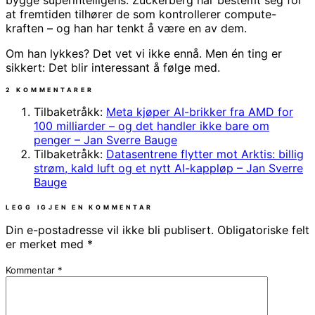
bygge superintelligens. Zuckerberg har bestemt seg for
at fremtiden tilhører de som kontrollerer compute-
kraften – og han har tenkt å være en av dem.
Om han lykkes? Det vet vi ikke ennå. Men én ting er
sikkert: Det blir interessant å følge med.
2 KOMMENTARER
Tilbaketråkk:
Meta kjøper AI-brikker fra AMD for
100 milliarder – og det handler ikke bare om
penger – Jan Sverre Bauge
Tilbaketråkk:
Datasentrene flytter mot Arktis: billig
strøm, kald luft og et nytt AI-kappløp – Jan Sverre
Bauge
LEGG IGJEN EN KOMMENTAR
Din e-postadresse vil ikke bli publisert.
Obligatoriske felt
er merket med
*
Kommentar
*