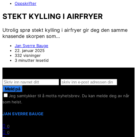
Oppskrifter
STEKT KYLLING I AIRFRYER
Utrolig sprø stekt kylling i airfryer gir deg den samme
knasende skorpen som…
Jan Sverre Bauge
22. januar 2025
332 visninger
3 minutter lesetid
Hold deg oppdater på det siste innen AI - Rett i inboxen
Meld på
Jeg samtykker til å motta nyhetsbrev. Du kan melde deg av når
som helst.
JAN SVERRE BAUGE
0
0