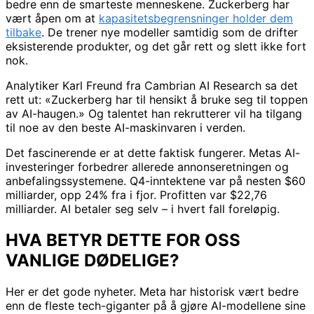
bedre enn de smarteste menneskene. Zuckerberg har
vært åpen om at
kapasitetsbegrensninger holder dem
tilbake
. De trener nye modeller samtidig som de drifter
eksisterende produkter, og det går rett og slett ikke fort
nok.
Analytiker Karl Freund fra Cambrian AI Research sa det
rett ut: «Zuckerberg har til hensikt å bruke seg til toppen
av AI-haugen.» Og talentet han rekrutterer vil ha tilgang
til noe av den beste AI-maskinvaren i verden.
Det fascinerende er at dette faktisk fungerer. Metas AI-
investeringer forbedrer allerede annonseretningen og
anbefalingssystemene. Q4-inntektene var på nesten $60
milliarder, opp 24% fra i fjor. Profitten var $22,76
milliarder. AI betaler seg selv – i hvert fall foreløpig.
HVA BETYR DETTE FOR OSS
VANLIGE DØDELIGE?
Her er det gode nyheter. Meta har historisk vært bedre
enn de fleste tech-giganter på å gjøre AI-modellene sine