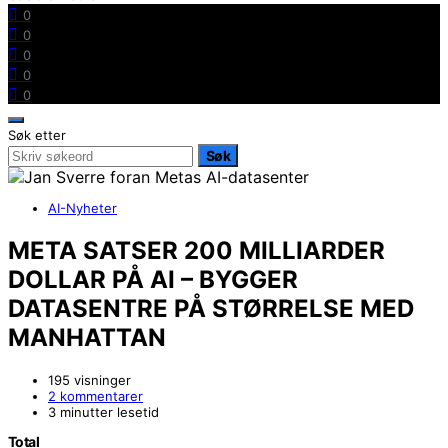
0
0
0
0
0
Søk etter
Søk
AI-Nyheter
META SATSER 200 MILLIARDER
DOLLAR PÅ AI – BYGGER
DATASENTRE PÅ STØRRELSE MED
MANHATTAN
195 visninger
2 kommentarer
3 minutter lesetid
Total