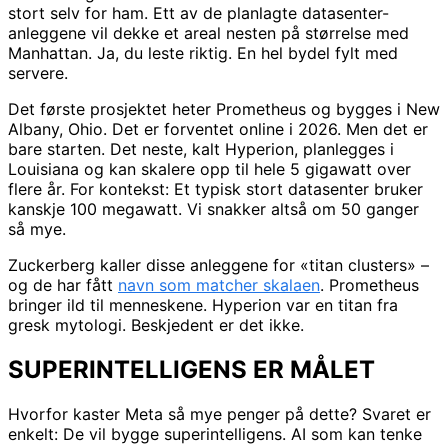
stort selv for ham. Ett av de planlagte datasenter-
anleggene vil dekke et areal nesten på størrelse med
Manhattan. Ja, du leste riktig. En hel bydel fylt med
servere.
Det første prosjektet heter Prometheus og bygges i New
Albany, Ohio. Det er forventet online i 2026. Men det er
bare starten. Det neste, kalt Hyperion, planlegges i
Louisiana og kan skalere opp til hele 5 gigawatt over
flere år. For kontekst: Et typisk stort datasenter bruker
kanskje 100 megawatt. Vi snakker altså om 50 ganger
så mye.
Zuckerberg kaller disse anleggene for «titan clusters» –
og de har fått
navn som matcher skalaen
. Prometheus
bringer ild til menneskene. Hyperion var en titan fra
gresk mytologi. Beskjedent er det ikke.
SUPERINTELLIGENS ER MÅLET
Hvorfor kaster Meta så mye penger på dette? Svaret er
enkelt: De vil bygge superintelligens. AI som kan tenke