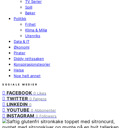
TV Serier
Spill
Bøker
Politikk
Frihet
Klima & Miljø
Utenriks
Data & IT
Økonomi
Pirater
Diddy rettssaken
Konspirasjonsteorier
Helse
Noe helt annet
SOSIALE MEDIER
FACEBOOK
0
Likes
TWITTER
0
Følgere
LINKEDIN
0
YOUTUBE
0
Abbonenter
INSTAGRAM
0
Followers