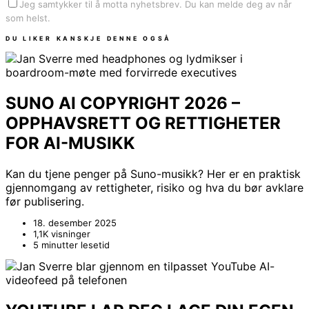
Jeg samtykker til å motta nyhetsbrev. Du kan melde deg av når
som helst.
DU LIKER KANSKJE DENNE OGSÅ
SUNO AI COPYRIGHT 2026 –
OPPHAVSRETT OG RETTIGHETER
FOR AI-MUSIKK
Kan du tjene penger på Suno-musikk? Her er en praktisk
gjennomgang av rettigheter, risiko og hva du bør avklare
før publisering.
18. desember 2025
1,1K visninger
5 minutter lesetid