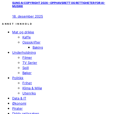
SUNO AI COPYRIGHT 2026 – OPPHAVSRETT OG RETTIGHETER FOR AI-
MUSIKK
18. desember 2025
ANNET INNHOLD
Mat og drikke
Kaffe
Oppskrifter
Baking
Underholdning
Filmer
TV Serier
Spill
Bøker
Politikk
Frihet
Klima & Miljø
Utenriks
Data & IT
Økonomi
Pirater
Diddy rettssaken