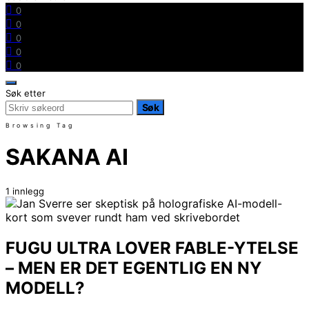
0
0
0
0
0
Søk etter
Søk
Browsing Tag
SAKANA AI
1 innlegg
FUGU ULTRA LOVER FABLE-YTELSE
– MEN ER DET EGENTLIG EN NY
MODELL?