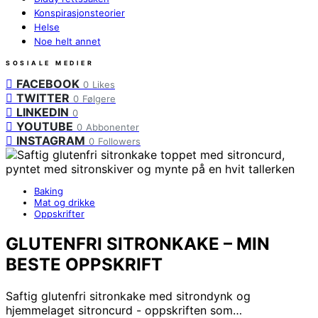
Konspirasjonsteorier
Helse
Noe helt annet
SOSIALE MEDIER
FACEBOOK
0
Likes
TWITTER
0
Følgere
LINKEDIN
0
YOUTUBE
0
Abbonenter
INSTAGRAM
0
Followers
Baking
Mat og drikke
Oppskrifter
GLUTENFRI SITRONKAKE – MIN
BESTE OPPSKRIFT
Saftig glutenfri sitronkake med sitrondynk og
hjemmelaget sitroncurd - oppskriften som…