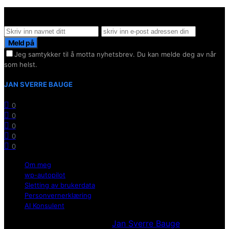
Hold deg oppdater på det siste innen AI - Rett i inboxen
Meld på
Jeg samtykker til å motta nyhetsbrev. Du kan melde deg av når
som helst.
JAN SVERRE BAUGE
0
0
0
0
0
Om meg
wp-autopilot
Sletting av brukerdata
Personvernerklæring
AI Konsulent
Utvikllet og opprettholdt av
Jan Sverre Bauge
Powered