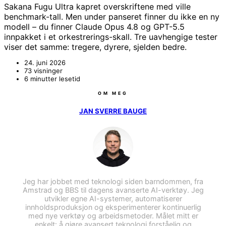
Sakana Fugu Ultra kapret overskriftene med ville
benchmark-tall. Men under panseret finner du ikke en ny
modell – du finner Claude Opus 4.8 og GPT-5.5
innpakket i et orkestrerings-skall. Tre uavhengige tester
viser det samme: tregere, dyrere, sjelden bedre.
24. juni 2026
73 visninger
6 minutter lesetid
OM MEG
JAN SVERRE BAUGE
Jeg har jobbet med teknologi siden barndommen, fra
Amstrad og BBS til dagens avanserte AI-verktøy. Jeg
utvikler egne AI-systemer, automatiserer
innholdsproduksjon og eksperimenterer kontinuerlig
med nye verktøy og arbeidsmetoder. Målet mitt er
enkelt: å gjøre avansert teknologi forståelig og