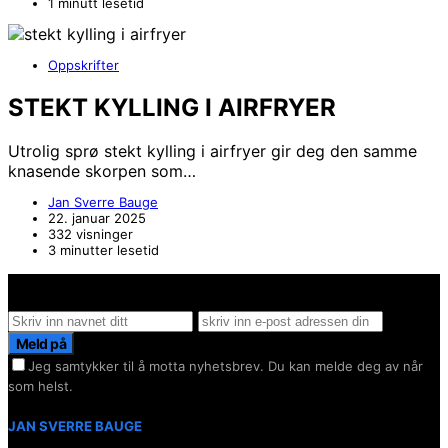
1 minutt lesetid
Oppskrifter
STEKT KYLLING I AIRFRYER
Utrolig sprø stekt kylling i airfryer gir deg den samme
knasende skorpen som…
Jan Sverre Bauge
22. januar 2025
332 visninger
3 minutter lesetid
Hold deg oppdater på det siste innen AI - Rett i inboxen
Meld på
Jeg samtykker til å motta nyhetsbrev. Du kan melde deg av når
som helst.
JAN SVERRE BAUGE