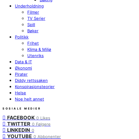
Underholdning
Filmer
TV Serier
Spill
Bøker
Politikk
Frihet
Klima & Miljø
Utenriks
Data & IT
Økonomi
Pirater
Diddy rettssaken
Konspirasjonsteorier
Helse
Noe helt annet
SOSIALE MEDIER
FACEBOOK
0
Likes
TWITTER
0
Følgere
LINKEDIN
0
YOUTUBE
0
Abbonenter