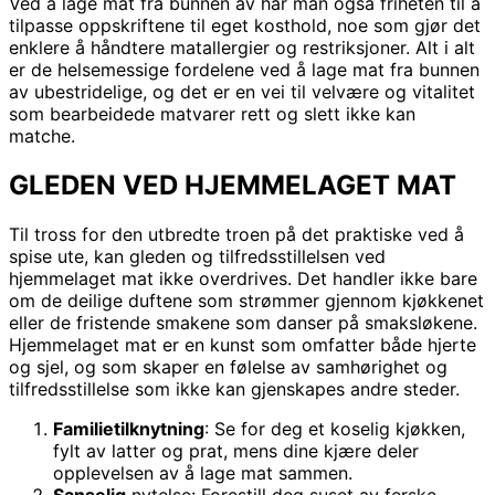
Ved å lage mat fra bunnen av har man også friheten til å
tilpasse oppskriftene til eget kosthold, noe som gjør det
enklere å håndtere matallergier og restriksjoner. Alt i alt
er de helsemessige fordelene ved å lage mat fra bunnen
av ubestridelige, og det er en vei til velvære og vitalitet
som bearbeidede matvarer rett og slett ikke kan
matche.
GLEDEN VED HJEMMELAGET MAT
Til tross for den utbredte troen på det praktiske ved å
spise ute, kan gleden og tilfredsstillelsen ved
hjemmelaget mat ikke overdrives. Det handler ikke bare
om de deilige duftene som strømmer gjennom kjøkkenet
eller de fristende smakene som danser på smaksløkene.
Hjemmelaget mat er en kunst som omfatter både hjerte
og sjel, og som skaper en følelse av samhørighet og
tilfredsstillelse som ikke kan gjenskapes andre steder.
Familietilknytning
: Se for deg et koselig kjøkken,
fylt av latter og prat, mens dine kjære deler
opplevelsen av å lage mat sammen.
Sanselig
nytelse: Forestill deg suset av ferske