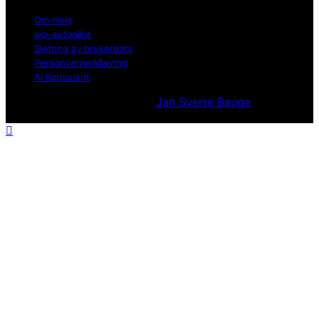
Om meg
wp-autopilot
Sletting av brukerdata
Personvernerklæring
AI Konsulent
Utvikllet og opprettholdt av
Jan Sverre Bauge
Powered
by Wordpress