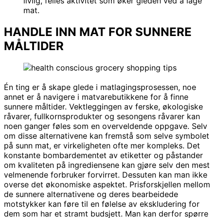
livlig, felles aktivitet som øker gleden ved å lage
mat.
HANDLE INN MAT FOR SUNNERE
MÅLTIDER
Én ting er å skape glede i matlagingsprosessen, noe
annet er å navigere i matvarebutikkene for å finne
sunnere måltider. Vektleggingen av ferske, økologiske
råvarer, fullkornsprodukter og sesongens råvarer kan
noen ganger føles som en overveldende oppgave. Selv
om disse alternativene kan fremstå som selve symbolet
på sunn mat, er virkeligheten ofte mer kompleks. Det
konstante bombardementet av etiketter og påstander
om kvaliteten på ingrediensene kan gjøre selv den mest
velmenende forbruker forvirret. Dessuten kan man ikke
overse det økonomiske aspektet. Prisforskjellen mellom
de sunnere alternativene og deres bearbeidede
motstykker kan føre til en følelse av ekskludering for
dem som har et stramt budsjett. Man kan derfor spørre