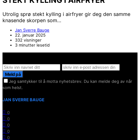
STEKT KYLLING I AIRFRYER
Utrolig sprø stekt kylling i airfryer gir deg den samme
knasende skorpen som…
Jan Sverre Bauge
22. januar 2025
332 visninger
3 minutter lesetid
Hold deg oppdater på det siste innen AI - Rett i inboxen
Meld på
Jeg samtykker til å motta nyhetsbrev. Du kan melde deg av når
som helst.
JAN SVERRE BAUGE
0
0
0
0
0