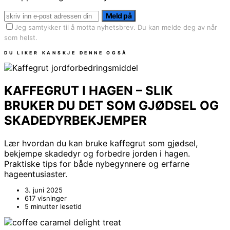
Meld på
Jeg samtykker til å motta nyhetsbrev. Du kan melde deg av når
som helst.
DU LIKER KANSKJE DENNE OGSÅ
KAFFEGRUT I HAGEN – SLIK
BRUKER DU DET SOM GJØDSEL OG
SKADEDYRBEKJEMPER
Lær hvordan du kan bruke kaffegrut som gjødsel,
bekjempe skadedyr og forbedre jorden i hagen.
Praktiske tips for både nybegynnere og erfarne
hageentusiaster.
3. juni 2025
617 visninger
5 minutter lesetid