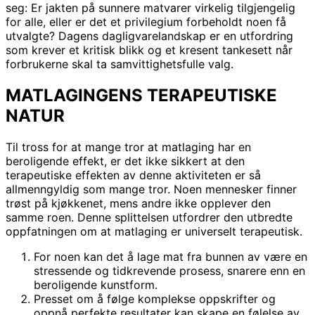
seg: Er jakten på sunnere matvarer virkelig tilgjengelig
for alle, eller er det et privilegium forbeholdt noen få
utvalgte? Dagens dagligvarelandskap er en utfordring
som krever et kritisk blikk og et kresent tankesett når
forbrukerne skal ta samvittighetsfulle valg.
MATLAGINGENS TERAPEUTISKE
NATUR
Til tross for at mange tror at matlaging har en
beroligende effekt, er det ikke sikkert at den
terapeutiske effekten av denne aktiviteten er så
allmenngyldig som mange tror. Noen mennesker finner
trøst på kjøkkenet, mens andre ikke opplever den
samme roen. Denne splittelsen utfordrer den utbredte
oppfatningen om at matlaging er universelt terapeutisk.
For noen kan det å lage mat fra bunnen av være en
stressende og tidkrevende prosess, snarere enn en
beroligende kunstform.
Presset om å følge komplekse oppskrifter og
oppnå perfekte resultater kan skape en følelse av