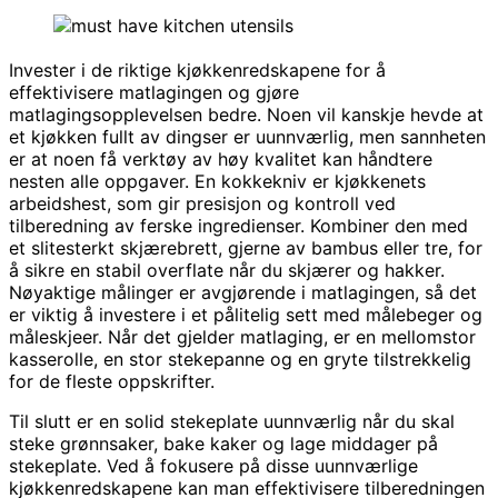
Invester i de riktige kjøkkenredskapene for å
effektivisere matlagingen og gjøre
matlagingsopplevelsen bedre. Noen vil kanskje hevde at
et kjøkken fullt av dingser er uunnværlig, men sannheten
er at noen få verktøy av høy kvalitet kan håndtere
nesten alle oppgaver. En kokkekniv er kjøkkenets
arbeidshest, som gir presisjon og kontroll ved
tilberedning av ferske ingredienser. Kombiner den med
et slitesterkt skjærebrett, gjerne av bambus eller tre, for
å sikre en stabil overflate når du skjærer og hakker.
Nøyaktige målinger er avgjørende i matlagingen, så det
er viktig å investere i et pålitelig sett med målebeger og
måleskjeer. Når det gjelder matlaging, er en mellomstor
kasserolle, en stor stekepanne og en gryte tilstrekkelig
for de fleste oppskrifter.
Til slutt er en solid stekeplate uunnværlig når du skal
steke grønnsaker, bake kaker og lage middager på
stekeplate. Ved å fokusere på disse uunnværlige
kjøkkenredskapene kan man effektivisere tilberedningen