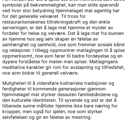
symbolet på bekvemmelighet, kan man stille spørsmål
ved hvor stor betydning hjemmelaget mat egentlig har
for det generelle velværet. Til tross for
restaurantsmakenes tiltrekningskraft og den enkle
serveringen, er det å lage mat hjemme et mylder av
fordeler for helse og velvære. Det å lage mat fra bunnen
av hjemme hos seg selv skaper en følelse av
samhørighet og samhold, noe som fremmer sosiale bånd
og relasjoner. I tillegg oppmuntrer matlagingen til å spise
oppmerksomt, noe som fører til bedre fordøyelse og en
dypere forståelse for maten man spiser. Matlagingens
meditative karakter gir rom for avslapning og tilfredshet,
noe som bidrar til generell velvære.
Muligheten til å videreføre kulinariske tradisjoner og
ferdigheter til kommende generasjoner gjennom
hjemmelaget mat styrker dessuten familiebåndene og
den kulturelle identiteten. Til syvende og sist er det å
tilberede sunne måltider hjemme ikke bare næring for
kroppen, men også for sjelen, noe som styrker
selvfølelsen og gir en følelse av mestring.