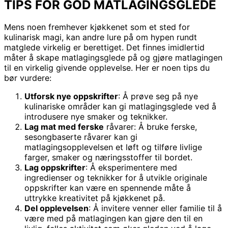
TIPS FOR GOD MATLAGINGSGLEDE
Mens noen fremhever kjøkkenet som et sted for
kulinarisk magi, kan andre lure på om hypen rundt
matglede virkelig er berettiget. Det finnes imidlertid
måter å skape matlagingsglede på og gjøre matlagingen
til en virkelig givende opplevelse. Her er noen tips du
bør vurdere:
Utforsk nye oppskrifter
: Å prøve seg på nye
kulinariske områder kan gi matlagingsglede ved å
introdusere nye smaker og teknikker.
Lag mat med ferske
råvarer: Å bruke ferske,
sesongbaserte råvarer kan gi
matlagingsopplevelsen et løft og tilføre livlige
farger, smaker og næringsstoffer til bordet.
Lag oppskrifter
: Å eksperimentere med
ingredienser og teknikker for å utvikle originale
oppskrifter kan være en spennende måte å
uttrykke kreativitet på kjøkkenet på.
Del opplevelsen
: Å invitere venner eller familie til å
være med på matlagingen kan gjøre den til en