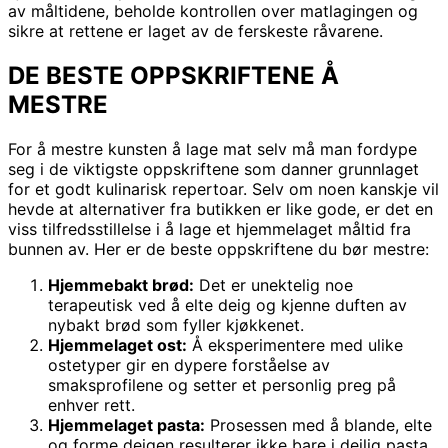
av måltidene, beholde kontrollen over matlagingen og
sikre at rettene er laget av de ferskeste råvarene.
DE BESTE OPPSKRIFTENE Å
MESTRE
For å mestre kunsten å lage mat selv må man fordype
seg i de viktigste oppskriftene som danner grunnlaget
for et godt kulinarisk repertoar. Selv om noen kanskje vil
hevde at alternativer fra butikken er like gode, er det en
viss tilfredsstillelse i å lage et hjemmelaget måltid fra
bunnen av. Her er de beste oppskriftene du bør mestre:
Hjemmebakt brød:
Det er unektelig noe
terapeutisk ved å elte deig og kjenne duften av
nybakt brød som fyller kjøkkenet.
Hjemmelaget ost:
Å eksperimentere med ulike
ostetyper gir en dypere forståelse av
smaksprofilene og setter et personlig preg på
enhver rett.
Hjemmelaget pasta:
Prosessen med å blande, elte
og forme deigen resulterer ikke bare i deilig pasta,