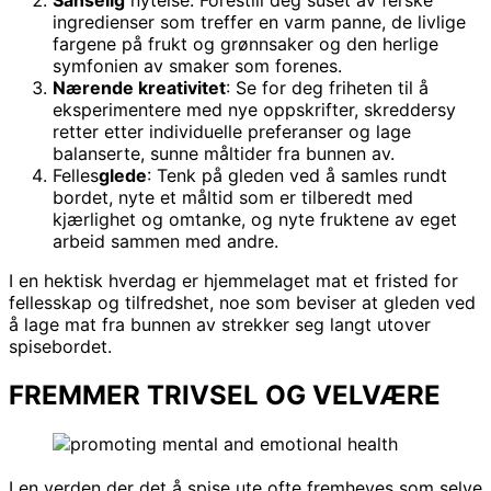
ingredienser som treffer en varm panne, de livlige
fargene på frukt og grønnsaker og den herlige
symfonien av smaker som forenes.
Nærende kreativitet
: Se for deg friheten til å
eksperimentere med nye oppskrifter, skreddersy
retter etter individuelle preferanser og lage
balanserte, sunne måltider fra bunnen av.
Felles
glede
: Tenk på gleden ved å samles rundt
bordet, nyte et måltid som er tilberedt med
kjærlighet og omtanke, og nyte fruktene av eget
arbeid sammen med andre.
I en hektisk hverdag er hjemmelaget mat et fristed for
fellesskap og tilfredshet, noe som beviser at gleden ved
å lage mat fra bunnen av strekker seg langt utover
spisebordet.
FREMMER TRIVSEL OG VELVÆRE
I en verden der det å spise ute ofte fremheves som selve