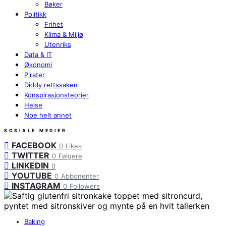
Bøker
Politikk
Frihet
Klima & Miljø
Utenriks
Data & IT
Økonomi
Pirater
Diddy rettssaken
Konspirasjonsteorier
Helse
Noe helt annet
SOSIALE MEDIER
FACEBOOK
0
Likes
TWITTER
0
Følgere
LINKEDIN
0
YOUTUBE
0
Abbonenter
INSTAGRAM
0
Followers
Baking