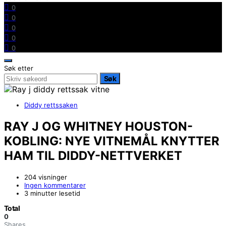
0
0
0
0
0
Søk etter
Søk
Diddy rettssaken
RAY J OG WHITNEY HOUSTON-
KOBLING: NYE VITNEMÅL KNYTTER
HAM TIL DIDDY-NETTVERKET
204 visninger
Ingen kommentarer
3 minutter lesetid
Total
0
Shares