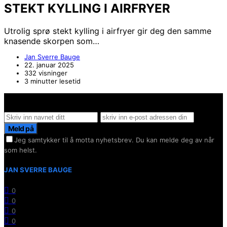
STEKT KYLLING I AIRFRYER
Utrolig sprø stekt kylling i airfryer gir deg den samme
knasende skorpen som…
Jan Sverre Bauge
22. januar 2025
332 visninger
3 minutter lesetid
Hold deg oppdater på det siste innen AI - Rett i inboxen
Meld på
Jeg samtykker til å motta nyhetsbrev. Du kan melde deg av når
som helst.
JAN SVERRE BAUGE
0
0
0
0