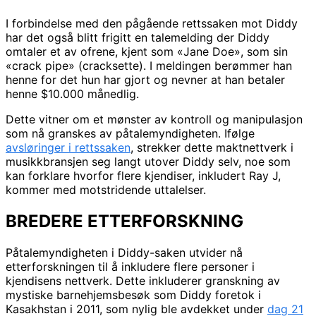
I forbindelse med den pågående rettssaken mot Diddy
har det også blitt frigitt en talemelding der Diddy
omtaler et av ofrene, kjent som «Jane Doe», som sin
«crack pipe» (cracksette). I meldingen berømmer han
henne for det hun har gjort og nevner at han betaler
henne $10.000 månedlig.
Dette vitner om et mønster av kontroll og manipulasjon
som nå granskes av påtalemyndigheten. Ifølge
avsløringer i rettssaken
, strekker dette maktnettverk i
musikkbransjen seg langt utover Diddy selv, noe som
kan forklare hvorfor flere kjendiser, inkludert Ray J,
kommer med motstridende uttalelser.
BREDERE ETTERFORSKNING
Påtalemyndigheten i Diddy-saken utvider nå
etterforskningen til å inkludere flere personer i
kjendisens nettverk. Dette inkluderer granskning av
mystiske barnehjemsbesøk som Diddy foretok i
Kasakhstan i 2011, som nylig ble avdekket under
dag 21