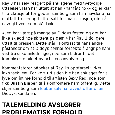
Ray J har selv reagert på anklagene med tvetydige
uttalelser. Han har uttalt at han «har fått nok» og er klar
til å «krasje ut for godt», samtidig som han hevder å ha
mottatt trusler og blitt utsatt for manipulasjon, uten å
navngi hvem som står bak.
«Jeg har vært på mange av Diddys fester, og det har
ikke skjedd noe skittent på dem,» har Ray J tidligere
uttalt til pressen. Dette står i kontrast til hans andre
påstander om at Diddys sønner forsøkte å angripe ham
ved tre ulike anledninger, noe som bidrar til det
kompliserte bildet av artistens involvering.
Kommentatorer påpeker at Ray J’s oppførsel virker
inkonsekvent. For kort tid siden ble han anklaget for å
lyve om intime forhold til artisten Sexy Red, noe som
fikk
Justin Bieber
til å konfrontere ham offentlig. Dette
skjer samtidig som
Bieber selv har avvist offerrollen
i
Diddy-skandalen.
TALEMELDING AVSLØRER
PROBLEMATISK FORHOLD