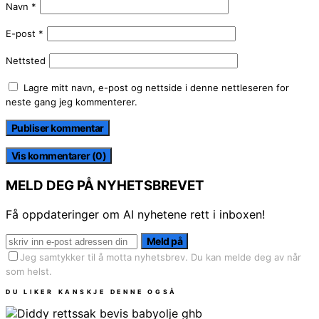
Navn
*
E-post
*
Nettsted
Lagre mitt navn, e-post og nettside i denne nettleseren for
neste gang jeg kommenterer.
Vis kommentarer (0)
MELD DEG PÅ NYHETSBREVET
Få oppdateringer om AI nyhetene rett i inboxen!
Meld på
Jeg samtykker til å motta nyhetsbrev. Du kan melde deg av når
som helst.
DU LIKER KANSKJE DENNE OGSÅ