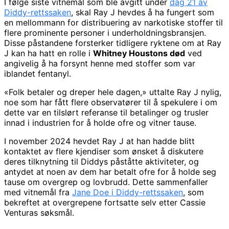
I følge siste vitnemål som ble avgitt under
dag 21 av
Diddy-rettssaken
, skal Ray J hevdes å ha fungert som
en mellommann for distribuering av narkotiske stoffer til
flere prominente personer i underholdningsbransjen.
Disse påstandene forsterker tidligere ryktene om at Ray
J kan ha hatt en rolle i
Whitney Houstons død
ved
angivelig å ha forsynt henne med stoffer som var
iblandet fentanyl.
«Folk betaler og dreper hele dagen,» uttalte Ray J nylig,
noe som har fått flere observatører til å spekulere i om
dette var en tilslørt referanse til betalinger og trusler
innad i industrien for å holde ofre og vitner tause.
I november 2024 hevdet Ray J at han hadde blitt
kontaktet av flere kjendiser som ønsket å diskutere
deres tilknytning til Diddys påståtte aktiviteter, og
antydet at noen av dem har betalt ofre for å holde seg
tause om overgrep og lovbrudd. Dette sammenfaller
med vitnemål fra
Jane Doe i Diddy-rettssaken
, som
bekreftet at overgrepene fortsatte selv etter Cassie
Venturas søksmål.