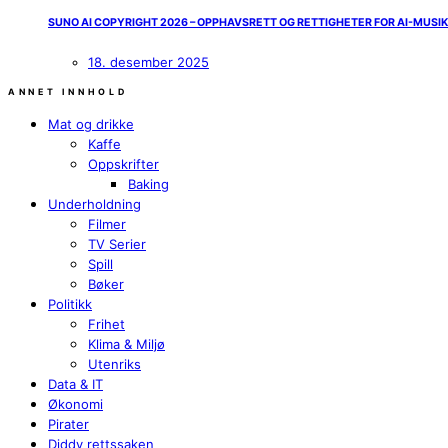
SUNO AI COPYRIGHT 2026 – OPPHAVSRETT OG RETTIGHETER FOR AI-MUSI
18. desember 2025
ANNET INNHOLD
Mat og drikke
Kaffe
Oppskrifter
Baking
Underholdning
Filmer
TV Serier
Spill
Bøker
Politikk
Frihet
Klima & Miljø
Utenriks
Data & IT
Økonomi
Pirater
Diddy rettssaken