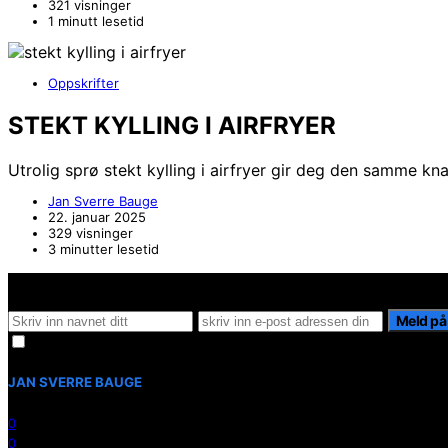
321 visninger
1 minutt lesetid
Oppskrifter
STEKT KYLLING I AIRFRYER
Utrolig sprø stekt kylling i airfryer gir deg den samme 
Jan Sverre Bauge
22. januar 2025
329 visninger
3 minutter lesetid
Hold deg oppdater på det siste innen AI - Rett i inboxen
Meld på
Jeg samtykker til å motta nyhetsbrev. Du kan melde deg av når som
JAN SVERRE BAUGE
0
0