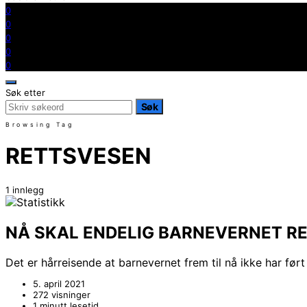
0
0
0
0
0
Søk etter
Søk
Browsing Tag
RETTSVESEN
1 innlegg
NÅ SKAL ENDELIG BARNEVERNET RE
Det er hårreisende at barnevernet frem til nå ikke har ført
5. april 2021
272 visninger
1 minutt lesetid