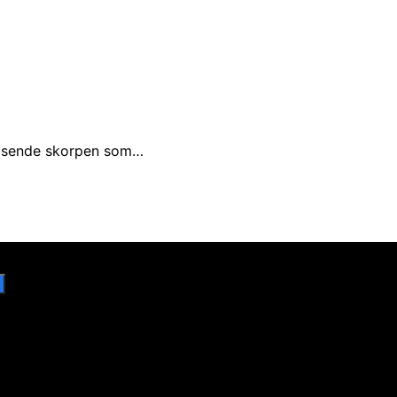
knasende skorpen som…
 helst.