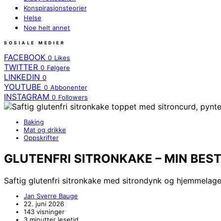
Konspirasjonsteorier
Helse
Noe helt annet
SOSIALE MEDIER
FACEBOOK
0
Likes
TWITTER
0
Følgere
LINKEDIN
0
YOUTUBE
0
Abbonenter
INSTAGRAM
0
Followers
Baking
Mat og drikke
Oppskrifter
GLUTENFRI SITRONKAKE – MIN BES
Saftig glutenfri sitronkake med sitrondynk og hjemmelage
Jan Sverre Bauge
22. juni 2026
143 visninger
3 minutter lesetid