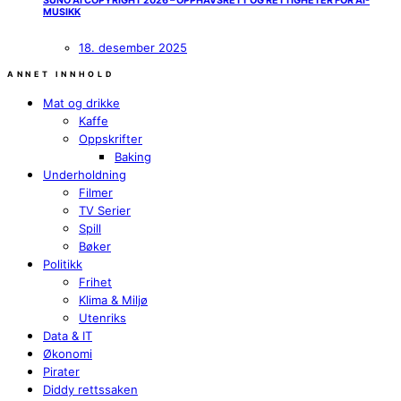
SUNO AI COPYRIGHT 2026 – OPPHAVSRETT OG RETTIGHETER FOR AI-
MUSIKK
18. desember 2025
ANNET INNHOLD
Mat og drikke
Kaffe
Oppskrifter
Baking
Underholdning
Filmer
TV Serier
Spill
Bøker
Politikk
Frihet
Klima & Miljø
Utenriks
Data & IT
Økonomi
Pirater
Diddy rettssaken