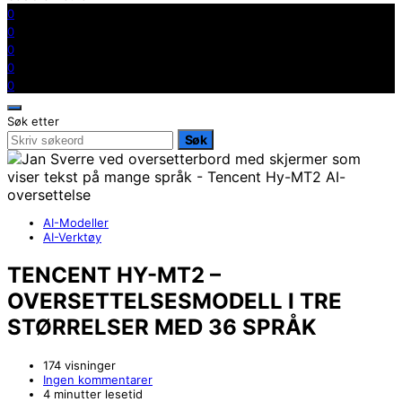
0
0
0
0
0
Søk etter
Søk
AI-Modeller
AI-Verktøy
TENCENT HY-MT2 –
OVERSETTELSESMODELL I TRE
STØRRELSER MED 36 SPRÅK
174 visninger
Ingen kommentarer
4 minutter lesetid