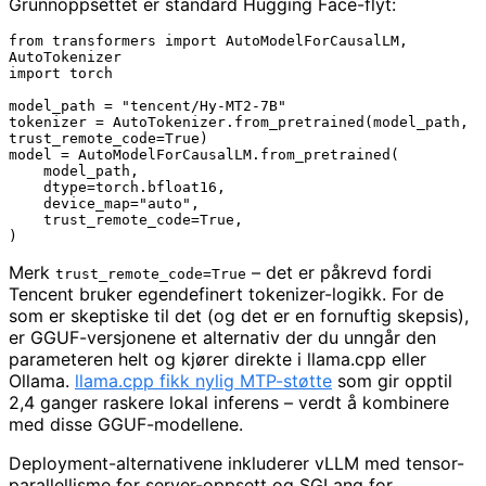
Grunnoppsettet er standard Hugging Face-flyt:
from transformers import AutoModelForCausalLM, 
AutoTokenizer

import torch

model_path = "tencent/Hy-MT2-7B"

tokenizer = AutoTokenizer.from_pretrained(model_path, 
trust_remote_code=True)

model = AutoModelForCausalLM.from_pretrained(

    model_path,

    dtype=torch.bfloat16,

    device_map="auto",

    trust_remote_code=True,

)
Merk
– det er påkrevd fordi
trust_remote_code=True
Tencent bruker egendefinert tokenizer-logikk. For de
som er skeptiske til det (og det er en fornuftig skepsis),
er GGUF-versjonene et alternativ der du unngår den
parameteren helt og kjører direkte i llama.cpp eller
Ollama.
llama.cpp fikk nylig MTP-støtte
som gir opptil
2,4 ganger raskere lokal inferens – verdt å kombinere
med disse GGUF-modellene.
Deployment-alternativene inkluderer vLLM med tensor-
parallellisme for server-oppsett og SGLang for