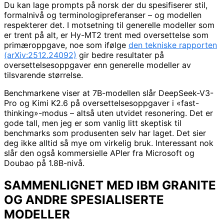
Du kan lage prompts på norsk der du spesifiserer stil,
formalnivå og terminologipreferanser – og modellen
respekterer det. I motsetning til generelle modeller som
er trent på alt, er Hy-MT2 trent med oversettelse som
primæroppgave, noe som ifølge
den tekniske rapporten
(arXiv:2512.24092)
gir bedre resultater på
oversettelsesoppgaver enn generelle modeller av
tilsvarende størrelse.
Benchmarkene viser at 7B-modellen slår DeepSeek-V3-
Pro og Kimi K2.6 på oversettelsesoppgaver i «fast-
thinking»-modus – altså uten utvidet resonering. Det er
gode tall, men jeg er som vanlig litt skeptisk til
benchmarks som produsenten selv har laget. Det sier
deg ikke alltid så mye om virkelig bruk. Interessant nok
slår den også kommersielle APIer fra Microsoft og
Doubao på 1.8B-nivå.
SAMMENLIGNET MED IBM GRANITE
OG ANDRE SPESIALISERTE
MODELLER