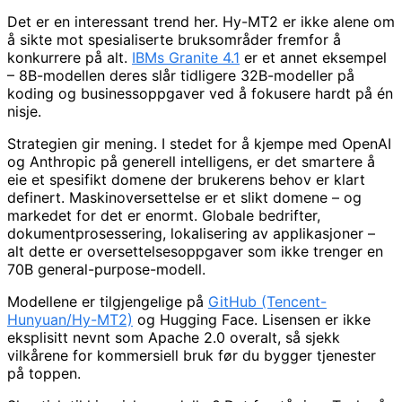
Det er en interessant trend her. Hy-MT2 er ikke alene om
å sikte mot spesialiserte bruksområder fremfor å
konkurrere på alt.
IBMs Granite 4.1
er et annet eksempel
– 8B-modellen deres slår tidligere 32B-modeller på
koding og businessoppgaver ved å fokusere hardt på én
nisje.
Strategien gir mening. I stedet for å kjempe med OpenAI
og Anthropic på generell intelligens, er det smartere å
eie et spesifikt domene der brukerens behov er klart
definert. Maskinoversettelse er et slikt domene – og
markedet for det er enormt. Globale bedrifter,
dokumentprosessering, lokalisering av applikasjoner –
alt dette er oversettelsesoppgaver som ikke trenger en
70B general-purpose-modell.
Modellene er tilgjengelige på
GitHub (Tencent-
Hunyuan/Hy-MT2)
og Hugging Face. Lisensen er ikke
eksplisitt nevnt som Apache 2.0 overalt, så sjekk
vilkårene for kommersiell bruk før du bygger tjenester
på toppen.