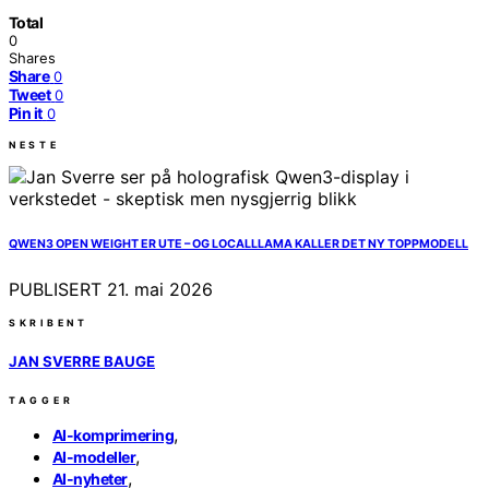
Total
0
Shares
Share
0
Tweet
0
Pin it
0
NESTE
QWEN3 OPEN WEIGHT ER UTE – OG LOCALLLAMA KALLER DET NY TOPPMODELL
PUBLISERT
21. mai 2026
SKRIBENT
JAN SVERRE BAUGE
TAGGER
,
AI-komprimering
,
AI-modeller
,
AI-nyheter