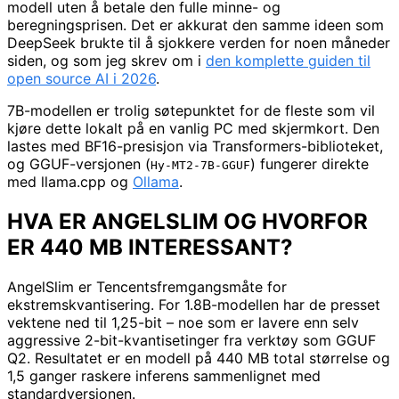
modell uten å betale den fulle minne- og
beregningsprisen. Det er akkurat den samme ideen som
DeepSeek brukte til å sjokkere verden for noen måneder
siden, og som jeg skrev om i
den komplette guiden til
open source AI i 2026
.
7B-modellen er trolig søtepunktet for de fleste som vil
kjøre dette lokalt på en vanlig PC med skjermkort. Den
lastes med BF16-presisjon via Transformers-biblioteket,
og GGUF-versjonen (
) fungerer direkte
Hy-MT2-7B-GGUF
med llama.cpp og
Ollama
.
HVA ER ANGELSLIM OG HVORFOR
ER 440 MB INTERESSANT?
AngelSlim er Tencentsfremgangsmåte for
ekstremskvantisering. For 1.8B-modellen har de presset
vektene ned til 1,25-bit – noe som er lavere enn selv
aggressive 2-bit-kvantisetinger fra verktøy som GGUF
Q2. Resultatet er en modell på 440 MB total størrelse og
1,5 ganger raskere inferens sammenlignet med
standardversjonen.