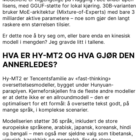
lisens, med GGUF-støtte for lokal kjøring. 30B-varianten
bruker MoE-arkitektur (Mixture-of-Experts) med bare 3
milliarder aktive parametere – noe som gjør den langt
raskere enn størrelsen tilsier.
Er dette noe å bry seg om, eller bare enda en kinesisk
modell i mengden? Jeg gravde litt i tallene.
HVA ER HY-MT2 OG HVA GJØR DEN
ANNERLEDES?
Hy-MT2 er Tencentsfamilie av «fast-thinking»
oversettelsesmodeller, bygget under Hunyuan-
paraplyen. Kjerneforskjellen fra de fleste andre modeller
er at dette ikke er en allroundmodell – den er
optimalisert for ett formål: å oversette tekst godt, på
mange språk, i komplekse scenarier.
Modellserien støtter 36 språk, inkludert de store
europeiske språkene, arabisk, japansk, koreansk, hindi
og bengali – men også mer sjeldne valg som tibetansk,
ujgurisk, kasakhisk og mongolsk. For de store