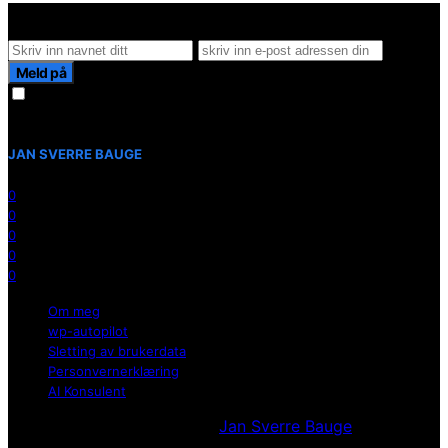
Hold deg oppdater på det siste innen AI - Rett i inboxen
Meld på
Jeg samtykker til å motta nyhetsbrev. Du kan melde deg av når
som helst.
JAN SVERRE BAUGE
0
0
0
0
0
Om meg
wp-autopilot
Sletting av brukerdata
Personvernerklæring
AI Konsulent
Utvikllet og opprettholdt av
Jan Sverre Bauge
Powered
by Wordpress