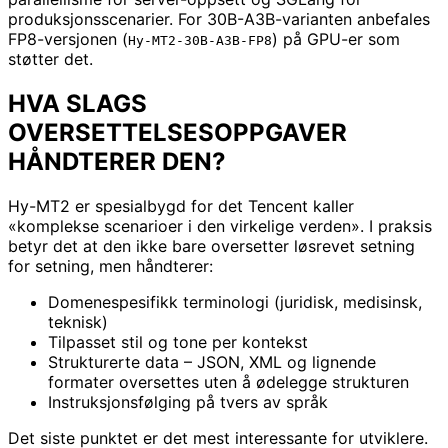
produksjonsscenarier. For 30B-A3B-varianten anbefales
FP8-versjonen (
) på GPU-er som
Hy-MT2-30B-A3B-FP8
støtter det.
HVA SLAGS
OVERSETTELSESOPPGAVER
HÅNDTERER DEN?
Hy-MT2 er spesialbygd for det Tencent kaller
«komplekse scenarioer i den virkelige verden». I praksis
betyr det at den ikke bare oversetter løsrevet setning
for setning, men håndterer:
Domenespesifikk terminologi (juridisk, medisinsk,
teknisk)
Tilpasset stil og tone per kontekst
Strukturerte data – JSON, XML og lignende
formater oversettes uten å ødelegge strukturen
Instruksjonsfølging på tvers av språk
Det siste punktet er det mest interessante for utviklere.