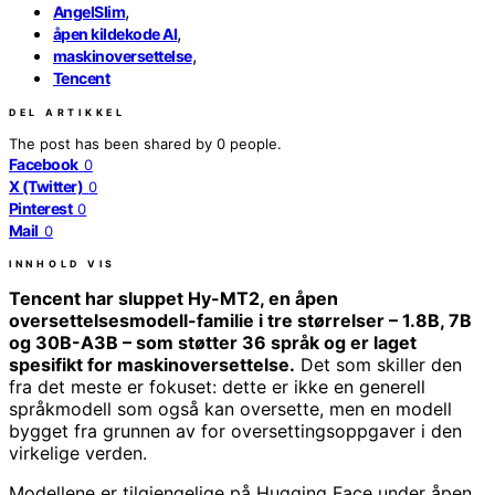
,
AngelSlim
,
åpen kildekode AI
,
maskinoversettelse
Tencent
DEL ARTIKKEL
The post has been shared by
0
people.
Facebook
0
X (Twitter)
0
Pinterest
0
Mail
0
INNHOLD
VIS
Tencent har sluppet Hy-MT2, en åpen
oversettelsesmodell-familie i tre størrelser – 1.8B, 7B
og 30B-A3B – som støtter 36 språk og er laget
spesifikt for maskinoversettelse.
Det som skiller den
fra det meste er fokuset: dette er ikke en generell
språkmodell som også kan oversette, men en modell
bygget fra grunnen av for oversettingsoppgaver i den
virkelige verden.
Modellene er tilgjengelige på Hugging Face under åpen