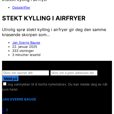
Oppskrifter
STEKT KYLLING I AIRFRYER
Utrolig sprø stekt kylling i airfryer gir deg den samme
knasende skorpen som…
Jan Sverre Bauge
22. januar 2025
333 visninger
3 minutter lesetid
Hold deg oppdater på det siste innen AI - Rett i inboxen
Meld på
Jeg samtykker til å motta nyhetsbrev. Du kan melde deg av når
som helst.
JAN SVERRE BAUGE
0