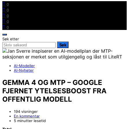
0
0
0
0
0
Søk etter
Søk
AI-Modeller
AI-Nyheter
GEMMA 4 OG MTP – GOOGLE
FJERNET YTELSESBOOST FRA
OFFENTLIG MODELL
194 visninger
En kommentar
5 minutter lesetid