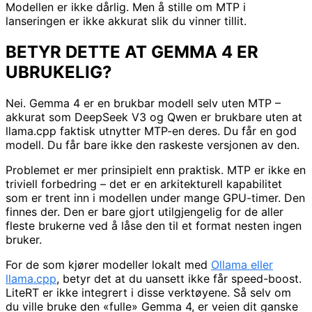
Modellen er ikke dårlig. Men å stille om MTP i
lanseringen er ikke akkurat slik du vinner tillit.
BETYR DETTE AT GEMMA 4 ER
UBRUKELIG?
Nei. Gemma 4 er en brukbar modell selv uten MTP –
akkurat som DeepSeek V3 og Qwen er brukbare uten at
llama.cpp faktisk utnytter MTP-en deres. Du får en god
modell. Du får bare ikke den raskeste versjonen av den.
Problemet er mer prinsipielt enn praktisk. MTP er ikke en
triviell forbedring – det er en arkitekturell kapabilitet
som er trent inn i modellen under mange GPU-timer. Den
finnes der. Den er bare gjort utilgjengelig for de aller
fleste brukerne ved å låse den til et format nesten ingen
bruker.
For de som kjører modeller lokalt med
Ollama eller
llama.cpp
, betyr det at du uansett ikke får speed-boost.
LiteRT er ikke integrert i disse verktøyene. Så selv om
du ville bruke den «fulle» Gemma 4, er veien dit ganske