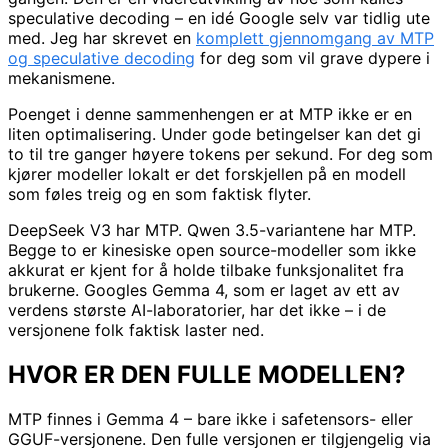
speculative decoding – en idé Google selv var tidlig ute
med. Jeg har skrevet en
komplett gjennomgang av MTP
og speculative decoding
for deg som vil grave dypere i
mekanismene.
Poenget i denne sammenhengen er at MTP ikke er en
liten optimalisering. Under gode betingelser kan det gi
to til tre ganger høyere tokens per sekund. For deg som
kjører modeller lokalt er det forskjellen på en modell
som føles treig og en som faktisk flyter.
DeepSeek V3 har MTP. Qwen 3.5-variantene har MTP.
Begge to er kinesiske open source-modeller som ikke
akkurat er kjent for å holde tilbake funksjonalitet fra
brukerne. Googles Gemma 4, som er laget av ett av
verdens største AI-laboratorier, har det ikke – i de
versjonene folk faktisk laster ned.
HVOR ER DEN FULLE MODELLEN?
MTP finnes i Gemma 4 – bare ikke i safetensors- eller
GGUF-versjonene. Den fulle versjonen er tilgjengelig via