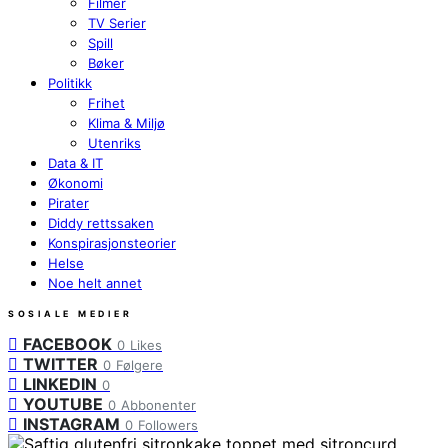
Filmer
TV Serier
Spill
Bøker
Politikk
Frihet
Klima & Miljø
Utenriks
Data & IT
Økonomi
Pirater
Diddy rettssaken
Konspirasjonsteorier
Helse
Noe helt annet
SOSIALE MEDIER
FACEBOOK
0
Likes
TWITTER
0
Følgere
LINKEDIN
0
YOUTUBE
0
Abbonenter
INSTAGRAM
0
Followers