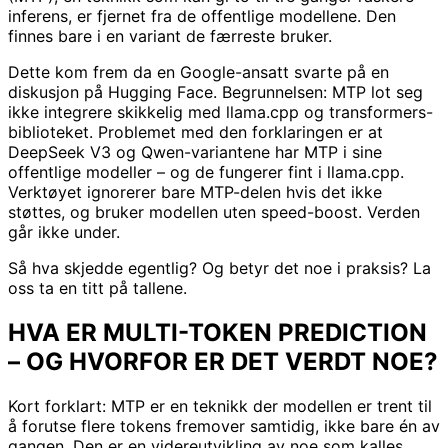
inferens, er fjernet fra de offentlige modellene. Den
finnes bare i en variant de færreste bruker.
Dette kom frem da en Google-ansatt svarte på en
diskusjon på Hugging Face. Begrunnelsen: MTP lot seg
ikke integrere skikkelig med llama.cpp og transformers-
biblioteket. Problemet med den forklaringen er at
DeepSeek V3 og Qwen-variantene har MTP i sine
offentlige modeller – og de fungerer fint i llama.cpp.
Verktøyet ignorerer bare MTP-delen hvis det ikke
støttes, og bruker modellen uten speed-boost. Verden
går ikke under.
Så hva skjedde egentlig? Og betyr det noe i praksis? La
oss ta en titt på tallene.
HVA ER MULTI-TOKEN PREDICTION
– OG HVORFOR ER DET VERDT NOE?
Kort forklart: MTP er en teknikk der modellen er trent til
å forutse flere tokens fremover samtidig, ikke bare én av
gangen. Den er en videreutvikling av noe som kalles