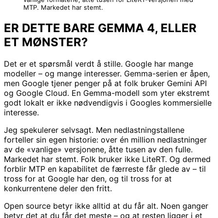
MTP. Markedet har stemt.
ER DETTE BARE GEMMA 4, ELLER
ET MØNSTER?
Det er et spørsmål verdt å stille. Google har mange
modeller – og mange interesser. Gemma-serien er åpen,
men Google tjener penger på at folk bruker Gemini API
og Google Cloud. En Gemma-modell som yter ekstremt
godt lokalt er ikke nødvendigvis i Googles kommersielle
interesse.
Jeg spekulerer selvsagt. Men nedlastningstallene
forteller sin egen historie: over én million nedlastninger
av de «vanlige» versjonene, åtte tusen av den fulle.
Markedet har stemt. Folk bruker ikke LiteRT. Og dermed
forblir MTP en kapabilitet de færreste får glede av – til
tross for at Google har den, og til tross for at
konkurrentene deler den fritt.
Open source betyr ikke alltid at du får alt. Noen ganger
betyr det at du får det meste – og at resten ligger i et