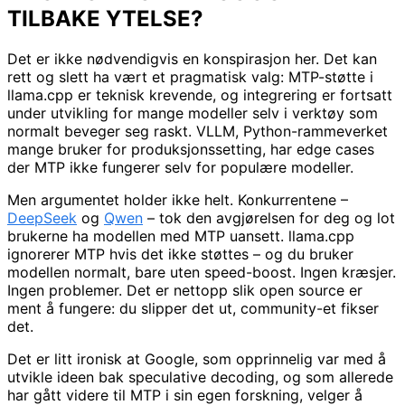
TILBAKE YTELSE?
Det er ikke nødvendigvis en konspirasjon her. Det kan
rett og slett ha vært et pragmatisk valg: MTP-støtte i
llama.cpp er teknisk krevende, og integrering er fortsatt
under utvikling for mange modeller selv i verktøy som
normalt beveger seg raskt. VLLM, Python-rammeverket
mange bruker for produksjonssetting, har edge cases
der MTP ikke fungerer selv for populære modeller.
Men argumentet holder ikke helt. Konkurrentene –
DeepSeek
og
Qwen
– tok den avgjørelsen for deg og lot
brukerne ha modellen med MTP uansett. llama.cpp
ignorerer MTP hvis det ikke støttes – og du bruker
modellen normalt, bare uten speed-boost. Ingen kræsjer.
Ingen problemer. Det er nettopp slik open source er
ment å fungere: du slipper det ut, community-et fikser
det.
Det er litt ironisk at Google, som opprinnelig var med å
utvikle ideen bak speculative decoding, og som allerede
har gått videre til MTP i sin egen forskning, velger å