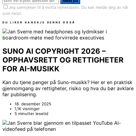
Meld på
Jeg samtykker til å motta nyhetsbrev. Du kan melde deg av når
som helst.
DU LIKER KANSKJE DENNE OGSÅ
SUNO AI COPYRIGHT 2026 –
OPPHAVSRETT OG RETTIGHETER
FOR AI-MUSIKK
Kan du tjene penger på Suno-musikk? Her er en praktisk
gjennomgang av rettigheter, risiko og hva du bør avklare
før publisering.
18. desember 2025
1,1K visninger
5 minutter lesetid