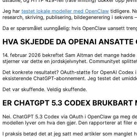
Jeg har
testet lokale modeller med OpenClaw
tidligere. 
research, skriving, publisering, bildegenerering i sekvens 
Da er spørsmålet uunngåelig: hvis OpenClaw uansett treng
HVA SKJEDDE DA OPENAI ANSATTE
14. februar 2026 bekreftet Sam Altman det mange hadde 
stjerner var dette en jordskjelvnyhet. Communityet splitt
Det konkrete resultatet? OAuth-støtte for OpenAI Codex i
eksisterende ChatGPT-abonnement. Jeg testet det umidde
Det var skuffende. Veldig skuffende.
ER CHATGPT 5.3 CODEX BRUKBART
Nei. ChatGPT 5.3 Codex via OAuth i OpenClaw ga meg den 
modellen lyver om hva den gjør. Den rapporterer at filer
I praksis betød det at jeg satt med artikler som manglet h