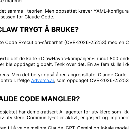
ke matcher.
det samme i teorien. Men oppsettet krever YAML-konfigurasj
osessen for Claude Code.
CLAW TRYGT Å BRUKE?
Remote Code Execution-sårbarhet (CVE-2026-25253) med en C
ørte det de kalte «ClawHavoc-kampanjen»: rundt 800 ondsin
 ble oppdaget globalt. Tenk over det. En av fem skills i det
rens. Men det betyr også åpen angrepsflate. Claude Code, 
ontroll. Ifølge
Adversa.ai
, som oppdaget CVE-2026-25253, e
LAUDE CODE MANGLER?
osjektet har demokratisert AI-agenter for utviklere som ikk
av utviklere. Community-et er aktivt, engasjert og imponer
heten til å velge mellom Claude, GPT, Gemini og lokale model