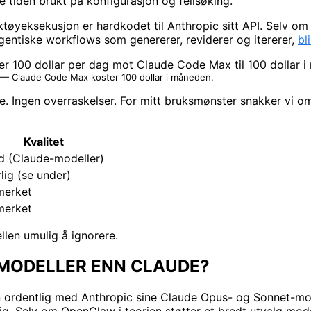
 tiden brukt på konfigurasjon og feilsøking.
ktøyeksekusjon er hardkodet til Anthropic sitt API. Selv o
agentiske workflows som genererer, reviderer og itererer,
bl
 — Claude Code Max koster 100 dollar i måneden.
e. Ingen overraskelser. For mitt bruksmønster snakker vi o
Kvalitet
 (Claude-modeller)
lig (se under)
merket
merket
ellen umulig å ignorere.
MODELLER ENN CLAUDE?
un ordentlig med Anthropic sine Claude Opus- og Sonnet-mo
lig. Selv om OpenClaw i teorien støtter et bredt utvalg mode