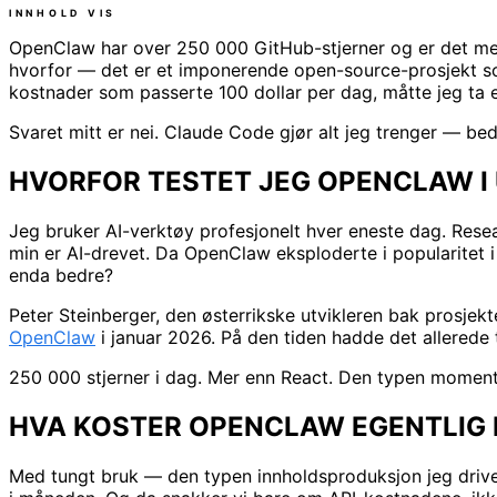
INNHOLD
VIS
OpenClaw har over 250 000 GitHub-stjerner og er det mes
hvorfor — det er et imponerende open-source-prosjekt som 
kostnader som passerte 100 dollar per dag, måtte jeg ta e
Svaret mitt er nei. Claude Code gjør alt jeg trenger — bedre,
HVORFOR TESTET JEG OPENCLAW 
Jeg bruker AI-verktøy profesjonelt hver eneste dag. Rese
min er AI-drevet. Da OpenClaw eksploderte i popularitet i 
enda bedre?
Peter Steinberger, den østerrikske utvikleren bak prosjek
OpenClaw
i januar 2026. På den tiden hadde det allerede 
250 000 stjerner i dag. Mer enn React. Den typen moment
HVA KOSTER OPENCLAW EGENTLIG I
Med tungt bruk — den typen innholdsproduksjon jeg drive