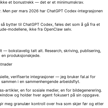
r ikke et bonustrekk — det er et minimumskrav.
nter. Men per mars 2026 har ChatGPT Codex-integrasjonen
 bytter til ChatGPT Codex, føles det som å gå fra et
aude-modellene, ikke fra OpenClaw selv.
— bokstavelig talt alt. Research, skriving, publisering,
i en produksjonskjede.
le, verifiserte integrasjoner — jeg bruker fal.ai for
let sammen i en sammenhengende arbeidsflyt.
-artikler, en for sosiale medier, en for bildegenerering.
 window og holder hver agent fokusert på sin oppgave.
ir meg granulær kontroll over hva som skjer før og etter