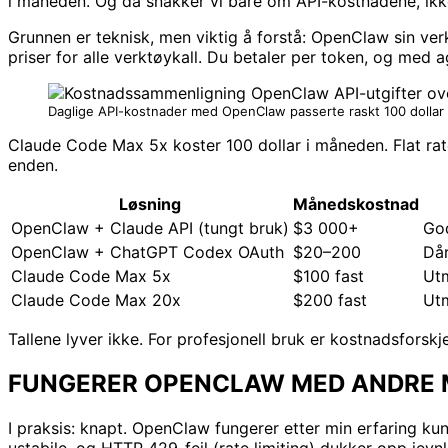
i måneden. Og da snakker vi bare om API-kostnadene, ikke
Grunnen er teknisk, men viktig å forstå: OpenClaw sin ver
priser for alle verktøykall. Du betaler per token, og med 
Daglige API-kostnader med OpenClaw passerte raskt 100 dollar
Claude Code Max 5x koster 100 dollar i måneden. Flat rat
enden.
Løsning
Månedskostnad
OpenClaw + Claude API (tungt bruk)
$3 000+
God
OpenClaw + ChatGPT Codex OAuth
$20–200
Dår
Claude Code Max 5x
$100 fast
Ut
Claude Code Max 20x
$200 fast
Ut
Tallene lyver ikke. For profesjonell bruk er kostnadsforskj
FUNGERER OPENCLAW MED ANDRE 
I praksis: knapt. OpenClaw fungerer etter min erfaring k
ustabile, og HTTP 429-feil (rate limiting) dukker opp jevn