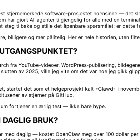
t stjernemerkede software-prosjektet noensinne — det slo 
har gjort AI-agenter tilgjengelig for alle med en terminal.
t steg tilbake og stille det åpenbare spørsmålet: er dette 
 billigere og mer pålitelig. Her er hele historien, uten filte
I UTGANGSPUNKTET?
arch fra YouTube-videoer, WordPress-publisering, bildegen
slutten av 2025, ville jeg vite om det var noe jeg gikk glip
tet, startet det som et helgeprosjekt kalt «Clawd» i novemb
titusener av stjerner på GitHub.
um fortjener en ærlig test — ikke bare hype.
 DAGLIG BRUK?
r med daglig — kostet OpenClaw meg over 100 dollar per dag