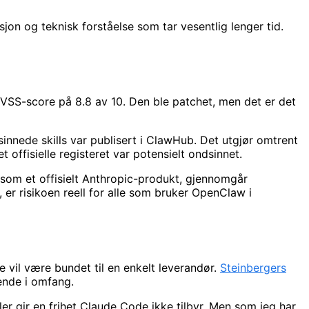
on og teknisk forståelse som tar vesentlig lenger tid.
VSS-score på 8.8 av 10. Den ble patchet, men det er det
nede skills var publisert i ClawHub. Det utgjør omtrent
 offisielle registeret var potensielt ondsinnet.
som et offisielt Anthropic-produkt, gjennomgår
r risikoen reell for alle som bruker OpenClaw i
e vil være bundet til en enkelt leverandør.
Steinbergers
ende i omfang.
ler gir en frihet Claude Code ikke tilbyr. Men som jeg har