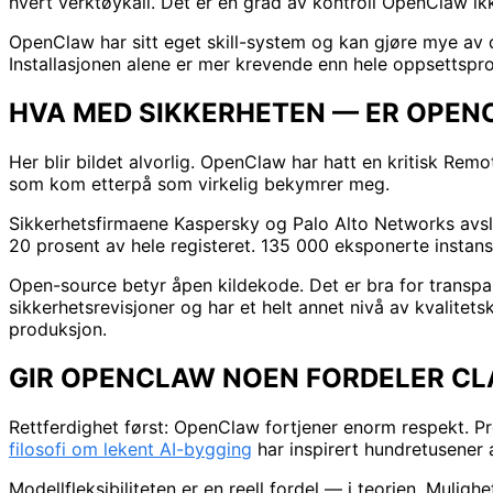
hvert verktøykall. Det er en grad av kontroll OpenClaw ik
OpenClaw har sitt eget skill-system og kan gjøre mye av 
Installasjonen alene er mer krevende enn hele oppsettspr
HVA MED SIKKERHETEN — ER OPEN
Her blir bildet alvorlig. OpenClaw har hatt en kritisk 
som kom etterpå som virkelig bekymrer meg.
Sikkerhetsfirmaene Kaspersky og Palo Alto Networks avsl
20 prosent av hele registeret. 135 000 eksponerte instanser
Open-source betyr åpen kildekode. Det er bra for transpa
sikkerhetsrevisjoner og har et helt annet nivå av kvalitetsk
produksjon.
GIR OPENCLAW NOEN FORDELER C
Rettferdighet først: OpenClaw fortjener enorm respekt. Pr
filosofi om lekent AI-bygging
har inspirert hundretusener 
Modellfleksibiliteten er en reell fordel — i teorien. Mulig