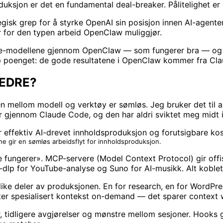
oduksjon er det en fundamental deal-breaker. Pålitelighet e
tegisk grep for å styrke OpenAI sin posisjon innen AI-age
lar for den typen arbeid OpenClaw muliggjør.
de-modellene gjennom OpenClaw — som fungerer bra — og så
opp poenget: de gode resultatene i OpenClaw kommer fra Cl
BEDRE?
mellom modell og verktøy er sømløs. Jeg bruker det til alt 
 gjennom Claude Code, og den har aldri sviktet meg midt 
 gir en sømløs arbeidsflyt for innholdsproduksjon.
fungerer». MCP-servere (Model Context Protocol) gir offisiel
yt-dlp for YouTube-analyse og Suno for AI-musikk. Alt kob
ike deler av produksjonen. En for research, en for WordPress
ster spesialisert kontekst on-demand — det sparer context
 tidligere avgjørelser og mønstre mellom sesjoner. Hooks g