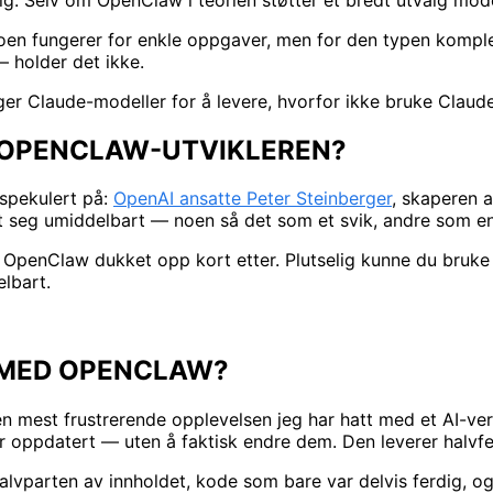
Noen fungerer for enkle oppgaver, men for den typen komp
— holder det ikke.
er Claude-modeller for å levere, hvorfor ikke bruke Claud
 OPENCLAW-UTVIKLEREN?
spekulert på:
OpenAI ansatte Peter Steinberger
, skaperen 
et seg umiddelbart — noen så det som et svik, andre som en 
 OpenClaw dukket opp kort etter. Plutselig kunne du bruke 
lbart.
 MED OPENCLAW?
mest frustrerende opplevelsen jeg har hatt med et AI-ver
 er oppdatert — uten å faktisk endre dem. Den leverer halv
alvparten av innholdet, kode som bare var delvis ferdig, og 