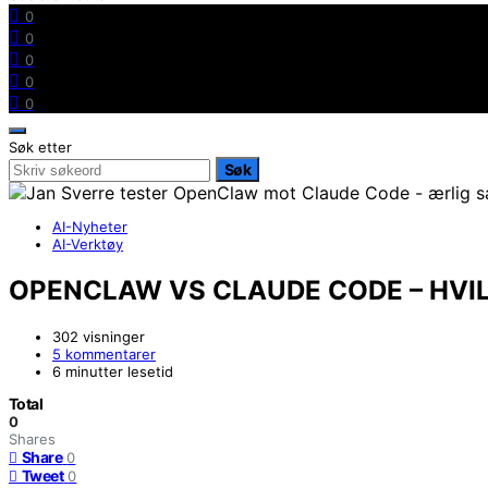
0
0
0
0
0
Søk etter
Søk
AI-Nyheter
AI-Verktøy
OPENCLAW VS CLAUDE CODE – HVIL
302 visninger
5 kommentarer
6 minutter lesetid
Total
0
Shares
Share
0
Tweet
0