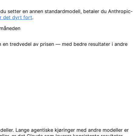
m du setter en annen standardmodell, betaler du Anthropic-
ir det dyrt fort
.
m en tredvedel av prisen — med bedre resultater i andre
deller. Lange agentiske kjøringer med andre modeller er
ller, er det Claude som leverer konsistente resultater.