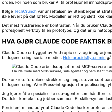
orden. For noen som bruker AI til profesjonell innholdspr
Ifølge
TechCrunch
var ansettelsen av Steinberger et stra
ikke levert på det løftet. Modellen er rett og slett ikke k
Det mest frustrerende er kontrasten. Når du bruker Clau
profesjonelt verktøy til en prototype. Og det er jo nett
HVA GJØR CLAUDE CODE FAKTISK 
Claude Code er bygget av Anthropic selv, og integrasjonen 
bildegenerering, sosiale medier.
Hele arbeidsflyten min
går
Claude Code med MCP-servere, sub-agenter og persistent minne
De konkrete fordelene strekker seg langt utover «det bare 
bildegenerering, WordPress-integrasjon for publisering, 
Jeg kjører åtte spesialiserte sub-agenter som håndterer ul
De deler kontekst og jobber sammen. Et skills-system la
Persistent minne betyr at Claude Code husker preferanser,